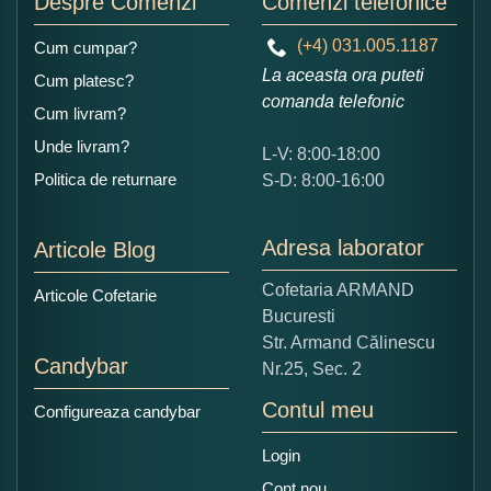
Despre Comenzi
Comenzi telefonice
(+4) 031.005.1187
Cum cumpar?
La aceasta ora puteti
Cum platesc?
comanda telefonic
Cum livram?
Unde livram?
L-V: 8:00-18:00
Ce nota acordati acestui produs?
Politica de returnare
S-D: 8:00-16:00
1
2
3
4
5
Nu tocmai bun
Excelent!
Adresa laborator
Articole Blog
Copiati alaturi numarul din imagine:
Cofetaria ARMAND
Articole Cofetarie
Bucuresti
Str. Armand Călinescu
Candybar
Nr.25, Sec. 2
Contul meu
Configureaza candybar
Login
Cont nou