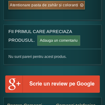
Atentionare pasta de zahăr și coloranți
FII PRIMUL CARE APRECIAZA
PRODUSUL.
Adauga un comentariu
Nu sunt pareri pentru acest produs.
Formular pareri client
Numele dumneavoastra:
Adaugati o parere despre acest produs: