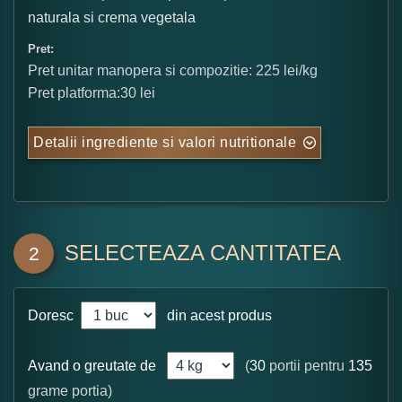
naturala si crema vegetala
Pret:
Pret unitar manopera si compozitie: 225 lei/kg
Pret platforma:30 lei
Detalii ingrediente si valori nutritionale
SELECTEAZA CANTITATEA
2
Doresc
din acest produs
Avand o greutate de
(
30
portii pentru
135
grame portia)