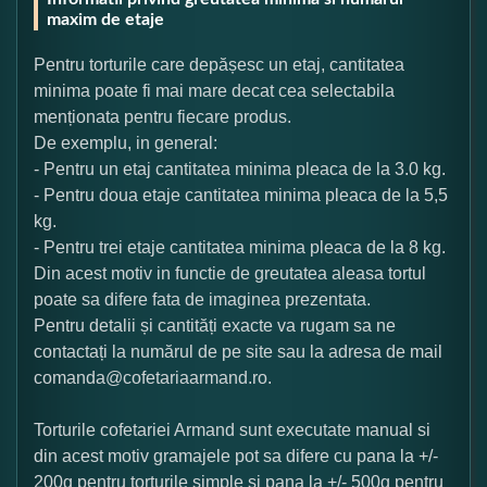
maxim de etaje
Pentru torturile care depășesc un etaj, cantitatea
minima poate fi mai mare decat cea selectabila
menționata pentru fiecare produs.
De exemplu, in general:
- Pentru un etaj cantitatea minima pleaca de la 3.0 kg.
- Pentru doua etaje cantitatea minima pleaca de la 5,5
kg.
- Pentru trei etaje cantitatea minima pleaca de la 8 kg.
Din acest motiv in functie de greutatea aleasa tortul
poate sa difere fata de imaginea prezentata.
Pentru detalii și cantități exacte va rugam sa ne
contactați la numărul de pe site sau la adresa de mail
comanda@cofetariaarmand.ro.
Torturile cofetariei Armand sunt executate manual si
din acest motiv gramajele pot sa difere cu pana la +/-
200g pentru torturile simple si pana la +/- 500g pentru