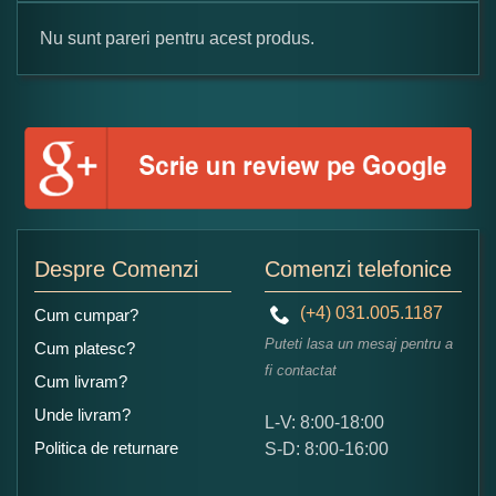
Nu sunt pareri pentru acest produs.
Formular pareri client
Numele dumneavoastra:
Adaugati o parere despre acest produs:
Despre Comenzi
Comenzi telefonice
(+4) 031.005.1187
Cum cumpar?
Puteti lasa un mesaj pentru a
Cum platesc?
fi contactat
Cum livram?
Unde livram?
L-V: 8:00-18:00
Ce nota acordati acestui produs?
Politica de returnare
S-D: 8:00-16:00
1
2
3
4
5
Nu tocmai bun
Excelent!