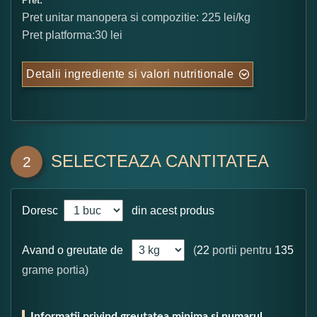
Pret:
Pret unitar manopera si compozitie: 225 lei/kg
Pret platforma:30 lei
Detalii ingrediente si valori nutritionale
SELECTEAZA CANTITATEA
2
Doresc
din acest produs
Avand o greutate de
(
22
portii pentru
135
grame portia)
Informatii privind greutatea minima si numarul