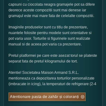
capsuni cu ciocolata neagra gramajele pot sa difere
deorece aceste compozitii sunt mai denese iar
gramajul este mai mare fata de celelalte compozitii.
Imaginile produselor sunt cu titlu de prezentare,
nuantele folosite pentru modele sunt orientative si
pot varia usor. Torturile si figurinele sunt realizate
manual si de aceea pot varia ca prezentare.
Pretul platformei pe care este asezat torul se plateste
separat fata de pretul kilogramului de tort.
Atentie! Societatea Maison Armand S.R.L.
mentioneaza ca depozitarea torturilor personalizate
(imbracate in icing), la temperaturi de refrigerare (2-4
Atentionare pasta de zahăr și coloranți