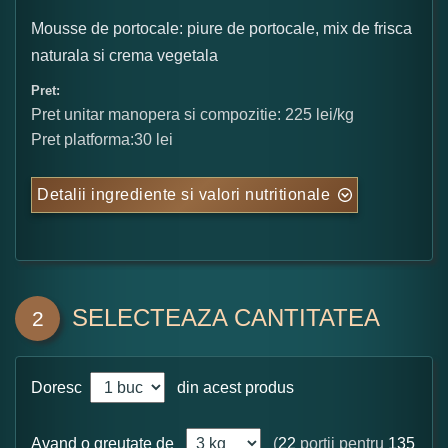
Mousse de portocale: piure de portocale, mix de frisca
naturala si crema vegetala
Pret:
Pret unitar manopera si compozitie: 225 lei/kg
Pret platforma:30 lei
Detalii ingrediente si valori nutritionale
SELECTEAZA CANTITATEA
2
Doresc
din acest produs
Avand o greutate de
(
22
portii pentru
135