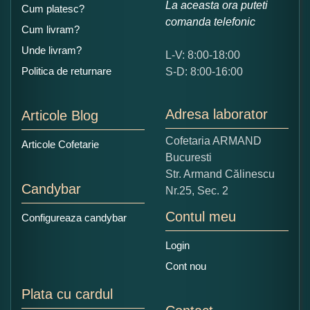
La aceasta ora puteti
Cum platesc?
comanda telefonic
Cum livram?
Unde livram?
L-V: 8:00-18:00
Ce nota acordati acestui produs?
Politica de returnare
S-D: 8:00-16:00
1
2
3
4
5
Nu tocmai bun
Excelent!
Adresa laborator
Articole Blog
Copiati alaturi numarul din imagine:
Cofetaria ARMAND
Articole Cofetarie
Bucuresti
Str. Armand Călinescu
Candybar
Nr.25, Sec. 2
Contul meu
Configureaza candybar
Login
Cont nou
Plata cu cardul