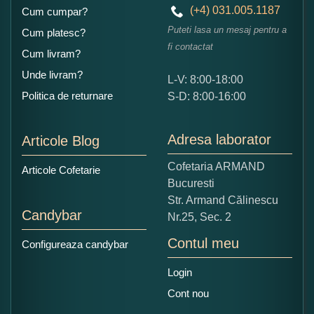
(+4) 031.005.1187
Cum cumpar?
Puteti lasa un mesaj pentru a
Cum platesc?
fi contactat
Cum livram?
Unde livram?
L-V: 8:00-18:00
Ce nota acordati acestui produs?
Politica de returnare
S-D: 8:00-16:00
1
2
3
4
5
Nu tocmai bun
Excelent!
Adresa laborator
Articole Blog
Copiati alaturi numarul din imagine:
Cofetaria ARMAND
Articole Cofetarie
Bucuresti
Str. Armand Călinescu
Candybar
Nr.25, Sec. 2
Contul meu
Configureaza candybar
Login
Cont nou