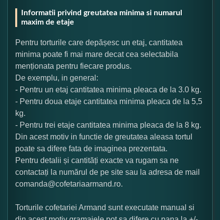
Informatii privind greutatea minima si numarul
maxim de etaje
Pentru torturile care depășesc un etaj, cantitatea
minima poate fi mai mare decat cea selectabila
menționata pentru fiecare produs.
De exemplu, in general:
- Pentru un etaj cantitatea minima pleaca de la 3.0 kg.
- Pentru doua etaje cantitatea minima pleaca de la 5,5
kg.
- Pentru trei etaje cantitatea minima pleaca de la 8 kg.
Din acest motiv in functie de greutatea aleasa tortul
poate sa difere fata de imaginea prezentata.
Pentru detalii și cantități exacte va rugam sa ne
contactați la numărul de pe site sau la adresa de mail
comanda@cofetariaarmand.ro.
Torturile cofetariei Armand sunt executate manual si
din acest motiv gramajele pot sa difere cu pana la +/-