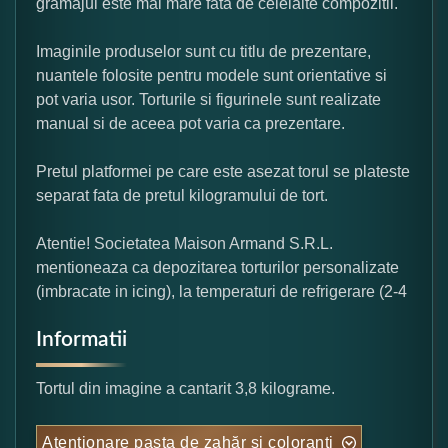
gramajul este mai mare fata de celelalte compozitii.
Imaginile produselor sunt cu titlu de prezentare,
nuantele folosite pentru modele sunt orientative si
pot varia usor. Torturile si figurinele sunt realizate
manual si de aceea pot varia ca prezentare.
Pretul platformei pe care este asezat torul se plateste
separat fata de pretul kilogramului de tort.
Atentie! Societatea Maison Armand S.R.L.
mentioneaza ca depozitarea torturilor personalizate
(imbracate in icing), la temperaturi de refrigerare (2-4
Informatii
Tortul din imagine a cantarit 3,8 kilograme.
Atentionare pasta de zahăr și coloranți