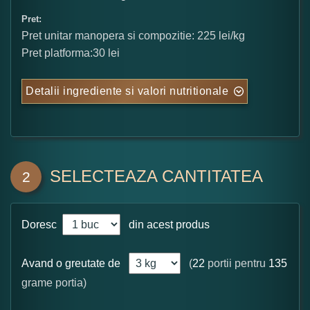
Pret:
Pret unitar manopera si compozitie: 225 lei/kg
Pret platforma:30 lei
Detalii ingrediente si valori nutritionale
SELECTEAZA CANTITATEA
2
Doresc
din acest produs
Avand o greutate de
(
22
portii pentru
135
grame portia)