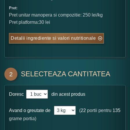
Pret:
Pret unitar manopera si compozitie: 250 lei/kg
Pret platforma:30 lei
Detalii ingrediente si valori nutritionale
SELECTEAZA CANTITATEA
2
Doresc
din acest produs
Avand o greutate de
(
22
portii pentru
135
grame portia)