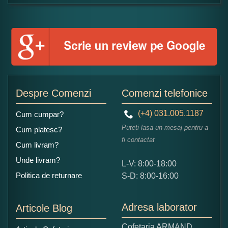
Formular pareri client
Numele dumneavoastra:
Adaugati o parere despre acest produs:
Despre Comenzi
Comenzi telefonice
(+4) 031.005.1187
Cum cumpar?
Puteti lasa un mesaj pentru a
Cum platesc?
fi contactat
Cum livram?
Unde livram?
L-V: 8:00-18:00
Ce nota acordati acestui produs?
Politica de returnare
S-D: 8:00-16:00
1
2
3
4
5
Nu tocmai bun
Excelent!
Adresa laborator
Articole Blog
Copiati alaturi numarul din imagine:
Cofetaria ARMAND