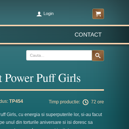
Login
CONTACT
t Power Puff Girls
dus:
TP454
Timp productie:
72 ore
ff Girls, cu energia si superputerile lor, si-au facut
 pe unul din torturile aniversare si isi doresc sa