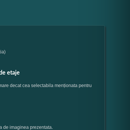
ia)
de etaje
 mare decat cea selectabila menționata pentru
ata de imaginea prezentata.