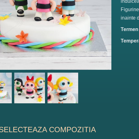
indulcea
Figurine
inainte d
Termen d
Tempera
SELECTEAZA COMPOZITIA