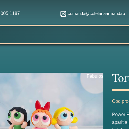
comanda@cofetariaarmand.ro
1.005.1187
Tor
Fabulos
Cod pro
Power Pu
aparitia