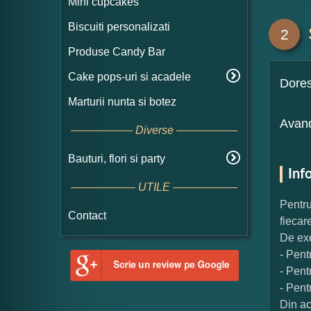
Mini cupcakes
Biscuiti personalizati
2
Produse Candy Bar
Cake pops-uri si acadele
Dore
Marturii nunta si botez
Avand
Diverse
Bauturi, flori si party
Inf
UTILE
Pentru
Contact
fiecar
De exe
- Pent
- Pent
- Pent
Din ac