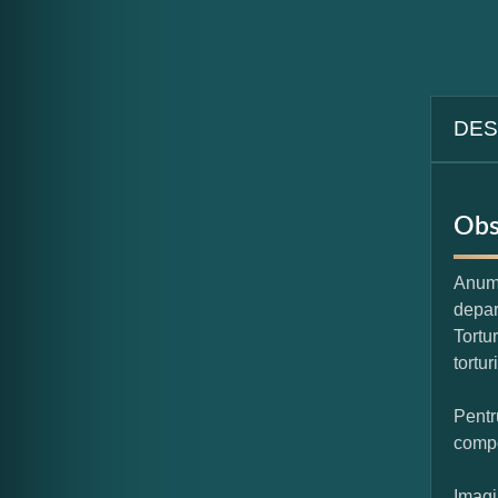
DES
Obs
Anumi
depar
Tortu
tortur
Pentr
compo
Imagi