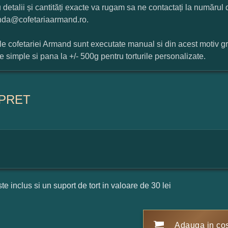
 detalii și cantități exacte va rugam sa ne contactați la numărul
da@cofetariaarmand.ro.
ile cofetariei Armand sunt executate manual si din acest motiv g
ile simple si pana la +/- 500g pentru torturile personalizate.
PRET
ste inclus si un suport de tort in valoare de 30 lei
Adauga in co