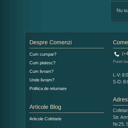
Nu su
For
Nu
Despre Comenzi
Comen
(+4
Cum cumpar?
Puteti la
Cum platesc?
Ad
Cum livram?
L-V: 8:
Unde livram?
S-D: 8:
Politica de returnare
Adres
Articole Blog
Cofeta
Ce
Str. Ar
Articole Cofetarie
1
Nr.25, 
Nu 