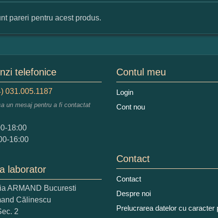
nt pareri pentru acest produs.
mular pareri client
mele dumneavoastra:
zi telefonice
Contul meu
) 031.005.1187
Login
sa un mesaj pentru a fi contactat
Cont nou
augati o parere despre acest produs:
00-18:00
00-16:00
Contact
a laborator
Contact
ria ARMAND Bucuresti
 nota acordati acestui produs?
Despre noi
mand Călinescu
2
3
4
5
Prelucrarea datelor cu caracter
Sec. 2
tocmai bun
Excelent!