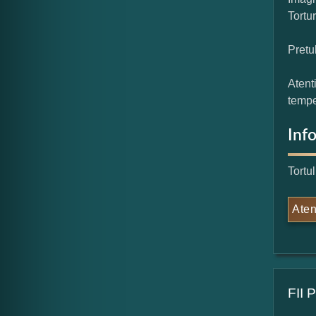
Tortu
Pretu
Atent
tempe
Inf
Tortu
Aten
FII