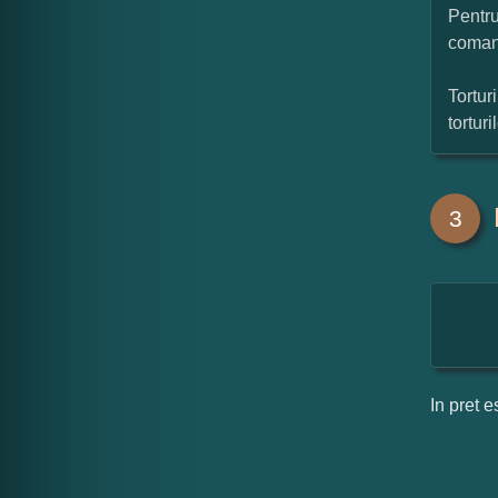
Pentru
coman
Tortur
tortur
3
In pret e