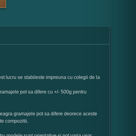
st lucru se stabileste impreuna cu colegii de la
ramajele pot sa difere cu +/- 500g pentru
neagra gramajele pot sa difere deorece aceste
te compozitii.
ru modele sunt orientative si pot varia usor.