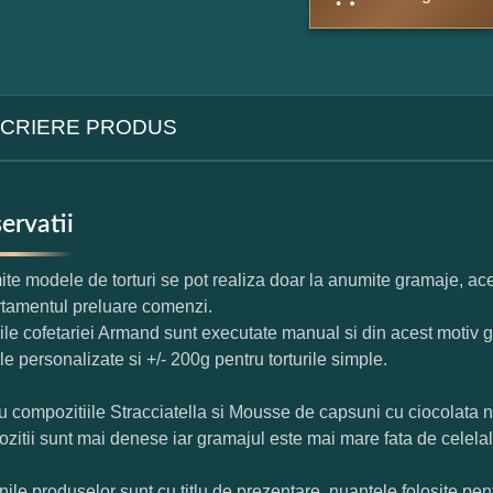
CRIERE PRODUS
ervatii
te modele de torturi se pot realiza doar la anumite gramaje, ace
tamentul preluare comenzi.
rile cofetariei Armand sunt executate manual si din acest motiv g
ile personalizate si +/- 200g pentru torturile simple.
u compozitiile Stracciatella si Mousse de capsuni cu ciocolata 
zitii sunt mai denese iar gramajul este mai mare fata de celelal
nile produselor sunt cu titlu de prezentare, nuantele folosite pent