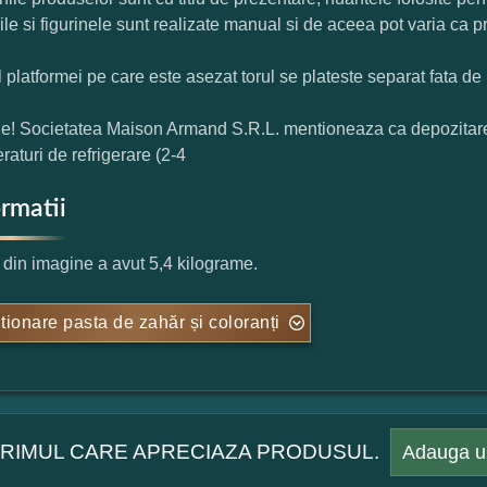
rile si figurinele sunt realizate manual si de aceea pot varia ca p
l platformei pe care este asezat torul se plateste separat fata de 
ie! Societatea Maison Armand S.R.L. mentioneaza ca depozitarea t
raturi de refrigerare (2-4
ormatii
l din imagine a avut 5,4 kilograme.
tionare pasta de zahăr și coloranți
 PRIMUL CARE APRECIAZA PRODUSUL.
Adauga u