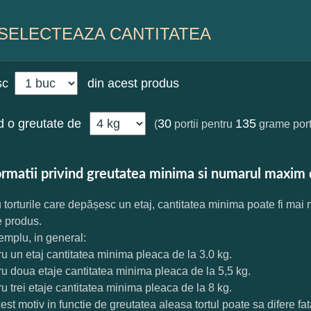
SELECTEAZA CANTITATEA
sc
din acest produs
 o greutate de
30
135
(
portii pentru
grame port
ormatii privind greutatea minima si numarul maxim 
 torturile care depășesc un etaj, cantitatea minima poate fi mai
e produs.
mplu, in general:
ru un etaj cantitatea minima pleaca de la 3.0 kg.
ru doua etaje cantitatea minima pleaca de la 5,5 kg.
ru trei etaje cantitatea minima pleaca de la 8 kg.
est motiv in functie de greutatea aleasa tortul poate sa difere f