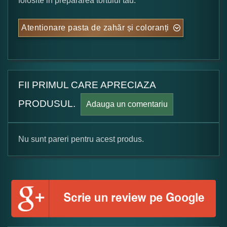
folosite in prepararea tortului tau.
Atentionare pasta de zahăr și coloranți
FII PRIMUL CARE APRECIAZA
PRODUSUL.
Adauga un comentariu
Nu sunt pareri pentru acest produs.
Formular pareri client
Numele dumneavoastra: