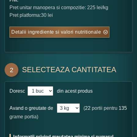
Pret:
Pret unitar manopera si compozitie: 225 lei/kg
Pret platforma:30 lei
Detalii ingrediente si valori nutritionale
SELECTEAZA CANTITATEA
2
Doresc
din acest produs
Avand o greutate de
(
22
portii pentru
135
grame portia)
Informatii privind greutatea minima si numarul