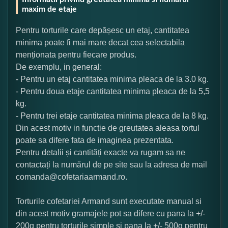
maxim de etaje
Pentru torturile care depășesc un etaj, cantitatea
minima poate fi mai mare decat cea selectabila
menționata pentru fiecare produs.
De exemplu, in general:
- Pentru un etaj cantitatea minima pleaca de la 3.0 kg.
- Pentru doua etaje cantitatea minima pleaca de la 5,5
kg.
- Pentru trei etaje cantitatea minima pleaca de la 8 kg.
Din acest motiv in functie de greutatea aleasa tortul
poate sa difere fata de imaginea prezentata.
Pentru detalii și cantități exacte va rugam sa ne
contactați la numărul de pe site sau la adresa de mail
comanda@cofetariaarmand.ro.
Torturile cofetariei Armand sunt executate manual si
din acest motiv gramajele pot sa difere cu pana la +/-
200g pentru torturile simple si pana la +/- 500g pentru