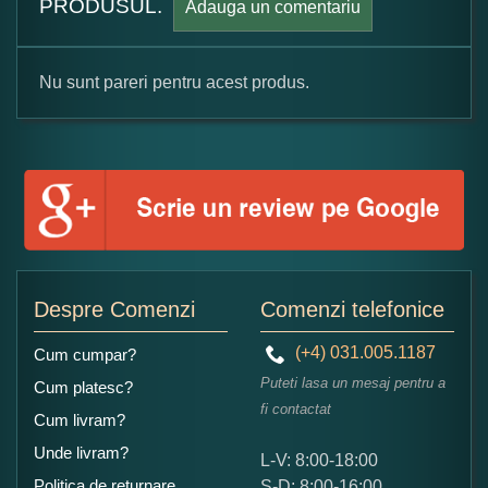
PRODUSUL.
Adauga un comentariu
Nu sunt pareri pentru acest produs.
Formular pareri client
Numele dumneavoastra:
Adaugati o parere despre acest produs:
Despre Comenzi
Comenzi telefonice
(+4) 031.005.1187
Cum cumpar?
Puteti lasa un mesaj pentru a
Cum platesc?
fi contactat
Cum livram?
Unde livram?
L-V: 8:00-18:00
Ce nota acordati acestui produs?
Politica de returnare
S-D: 8:00-16:00