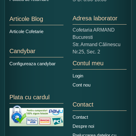
1
2
3
4
5
Nu tocmai bun
Excelent!
Adresa laborator
Articole Blog
Copiati alaturi numarul din imagine:
Cofetaria ARMAND
Articole Cofetarie
Bucuresti
Str. Armand Călinescu
Candybar
Nr.25, Sec. 2
Contul meu
Configureaza candybar
Login
Cont nou
Plata cu cardul
Contact
Contact
Despre noi
Prelucrarea datelor cu