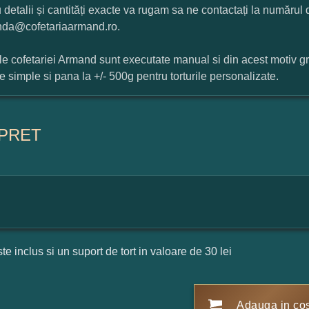
 detalii și cantități exacte va rugam sa ne contactați la numărul
da@cofetariaarmand.ro.
ile cofetariei Armand sunt executate manual si din acest motiv g
ile simple si pana la +/- 500g pentru torturile personalizate.
PRET
ste inclus si un suport de tort in valoare de 30 lei
Adauga in co