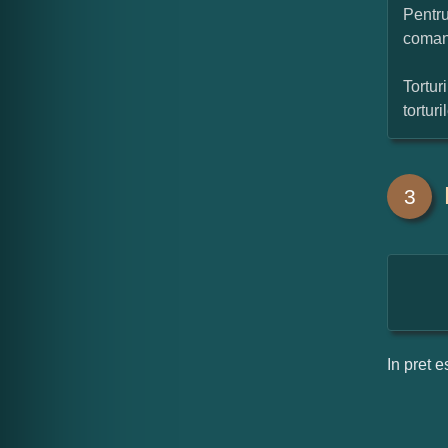
Pentru
coman
Tortur
tortur
3
In pret e