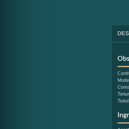
DES
Obs
Canti
Model
Coman
Tortu
Tortu
Ing