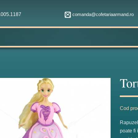
comanda@cofetariaarmand.ro
1.005.1187
Tor
Fabulos
Cod pro
Rapuzel,
poate fi