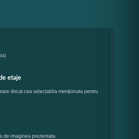
ia)
de etaje
 mare decat cea selectabila menționata pentru
ata de imaginea prezentata.