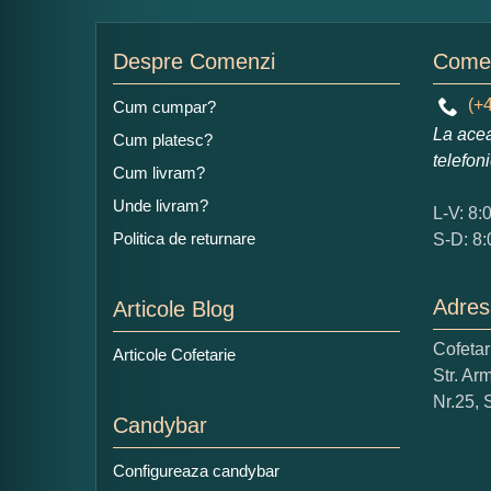
Nu
Despre Comenzi
Comen
(+4
Cum cumpar?
La acea
Cum platesc?
Ad
telefon
Cum livram?
Unde livram?
L-V: 8:
Politica de returnare
S-D: 8:
Adres
Articole Blog
Ce
Cofeta
Articole Cofetarie
1
Str. Ar
Nu 
Nr.25, 
Candybar
Cop
Configureaza candybar