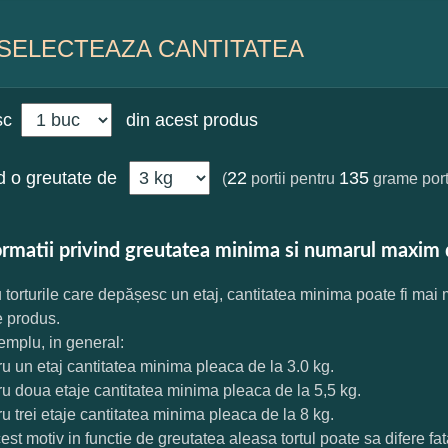
SELECTEAZA CANTITATEA
sc
din acest produs
 o greutate de
22
135
(
portii pentru
grame port
ormatii privind greutatea minima si numarul maxim 
 torturile care depășesc un etaj, cantitatea minima poate fi mai
e produs.
mplu, in general:
ru un etaj cantitatea minima pleaca de la 3.0 kg.
ru doua etaje cantitatea minima pleaca de la 5,5 kg.
ru trei etaje cantitatea minima pleaca de la 8 kg.
est motiv in functie de greutatea aleasa tortul poate sa difere f