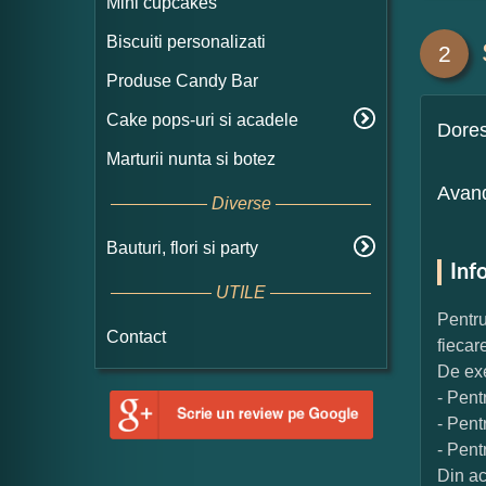
Mini cupcakes
Biscuiti personalizati
2
Produse Candy Bar
Cake pops-uri si acadele
Dore
Marturii nunta si botez
Avand
Diverse
Bauturi, flori si party
Inf
UTILE
Pentru
Contact
fiecar
De exe
- Pent
- Pent
- Pent
Din ac