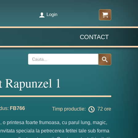
Login
CONTACT
t Rapunzel 1
dus:
FB766
Timp productie:
72 ore
 o printesa foarte frumoasa, cu parul lung, magic,
 invitata speciala la petrecerea fetitei tale sub forma