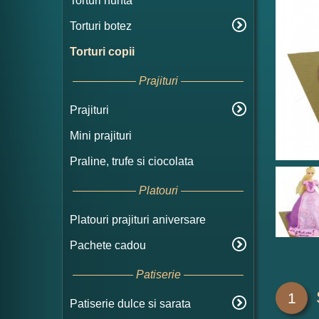
Torturi nunta
Torturi botez
Torturi copii
Prajituri
Prajituri
Mini prajituri
Praline, trufe si ciocolata
Platouri
Platouri prajituri aniversare
Pachete cadou
Patiserie
1
Patiserie dulce si sarata