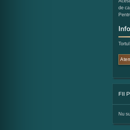
Acest
de ca
Pentr
Inf
Tortu
Aten
FII
Nu su
For