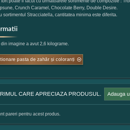
 tort poate fi facut cu urmatoarele sortimente de compozitie : T
psune, Crunch Caramel, Chocolate Berry, Double Desire.
u sortimentul Stracciatella, cantitatea minima este diferita.
ormatii
l din imagine a avut 2,6 kilograme.
tionare pasta de zahăr și coloranți
 PRIMUL CARE APRECIAZA PRODUSUL.
Adauga u
nt pareri pentru acest produs.
mular pareri client