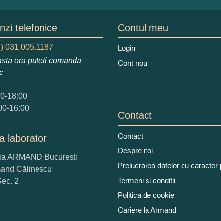
mele dumneavoastra:
zi telefonice
Contul meu
) 031.005.1187
Login
sta ora puteti comanda
Cont nou
augati o parere despre acest produs:
ic
00-18:00
00-16:00
Contact
Contact
a laborator
 nota acordati acestui produs?
Despre noi
ria ARMAND Bucuresti
2
3
4
5
Prelucrarea datelor cu caracter
mand Călinescu
tocmai bun
Excelent!
Termeni si conditii
Sec. 2
Politica de cookie
iati alaturi numarul din imagine:
Cariere la Armand