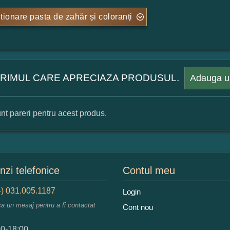
tionare pasta de zahăr și coloranți
 PRIMUL CARE APRECIAZA PRODUSUL.
Adauga u
nt pareri pentru acest produs.
mular pareri client
mele dumneavoastra:
zi telefonice
Contul meu
) 031.005.1187
Login
sa un mesaj pentru a fi contactat
Cont nou
augati o parere despre acest produs:
00-18:00