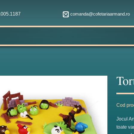
comanda@cofetariaarmand.ro
1.005.1187
Tor
Fabulos
Cod pro
Jocul An
toate va