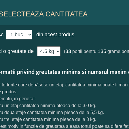
SELECTEAZA CANTITATEA
sc
din acest produs
 o greutate de
33
135
(
portii pentru
grame port
ormatii privind greutatea minima si numarul maxim 
 torturile care depășesc un etaj, cantitatea minima poate fi mai
e produs.
mplu, in general:
ru un etaj cantitatea minima pleaca de la 3.0 kg.
ru doua etaje cantitatea minima pleaca de la 5,5 kg.
ru trei etaje cantitatea minima pleaca de la 8 kg.
est motiv in functie de greutatea aleasa tortul poate sa difere f