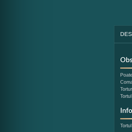
DES
Obs
Poate
Coman
Tortu
Tortu
Inf
Tortu