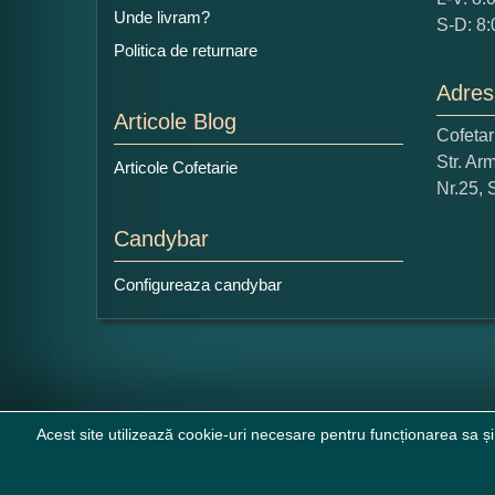
Unde livram?
S-D: 8:
Politica de returnare
Adres
Articole Blog
Cofeta
Ce
Str. Ar
Articole Cofetarie
1
Nr.25, 
Nu 
Candybar
Cop
Configureaza candybar
Acest site utilizează cookie-uri necesare pentru funcționarea sa și