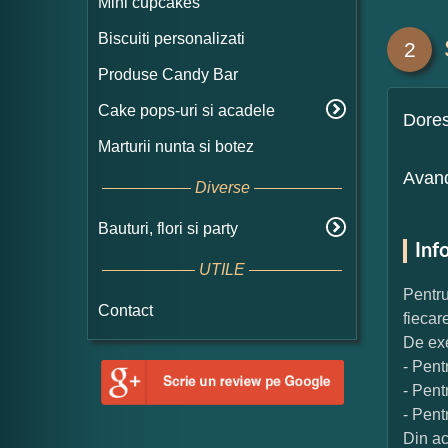
Mini cupcakes
Biscuiti personalizati
2
Produse Candy Bar
Cake pops-uri si acadele
Dore
Marturii nunta si botez
Avand
Diverse
Bauturi, flori si party
Inf
UTILE
Pentru
Contact
fiecar
De exe
- Pent
- Pent
- Pent
Din ac