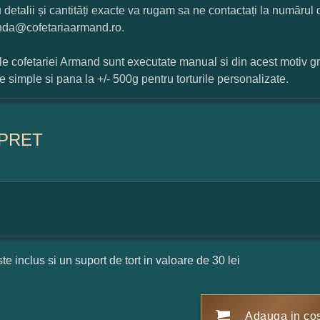
 detalii și cantități exacte va rugam sa ne contactați la numărul
da@cofetariaarmand.ro.
ile cofetariei Armand sunt executate manual si din acest motiv g
ile simple si pana la +/- 500g pentru torturile personalizate.
PRET
ste inclus si un suport de tort in valoare de 30 lei
Adauga in co