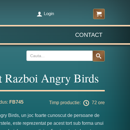
Login
CONTACT
t Razboi Angry Birds
dus:
FB745
Timp productie:
72 ore
gry Birds, un joc foarte cunoscut de persoane de
rstele, este reprezentat pe acest tort sub forma unui