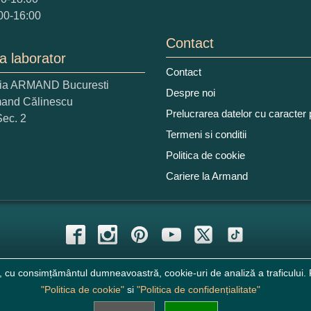
00-16:00
Contact
a laborator
Contact
ria ARMAND Bucuresti
 nota acordati acestui produs?
Despre noi
mand Călinescu
2
3
4
5
Prelucrarea datelor cu caracter
Sec. 2
tocmai bun
Excelent!
Termeni si conditii
Politica de cookie
iati alaturi numarul din imagine:
Cariere la Armand
, cu consimțământul dumneavoastră, cookie-uri de analiză a traficului. P
"Politica de cookie"
si
"Politica de confidențialitate"