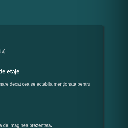
ia)
de etaje
 mare decat cea selectabila menționata pentru
ata de imaginea prezentata.