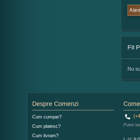
Aten
FII
Nu su
For
Nu
Despre Comenzi
Comen
(+4
Cum cumpar?
Puteti la
Cum platesc?
Ad
Cum livram?
L-V: 8: