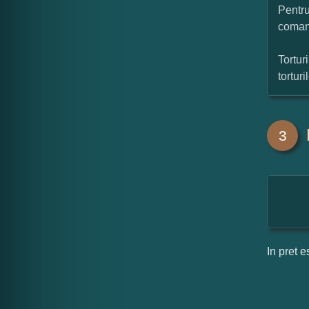
Pentru
coman
Tortur
tortur
3
In pret e