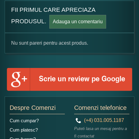
FII PRIMUL CARE APRECIAZA
PRODUSUL.
Adauga un comentariu
Nu sunt pareri pentru acest produs.
Formular pareri client
Numele dumneavoastra:
Adaugati o parere despre acest produs:
Despre Comenzi
Comenzi telefonice
(+4) 031.005.1187
Cum cumpar?
Puteti lasa un mesaj pentru a
Cum platesc?
fi contactat