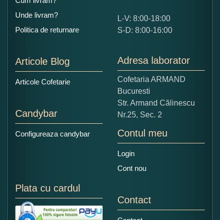
Cum livram?
Unde livram?
L-V: 8:00-18:00
Ce nota acordati acestui produs?
Politica de returnare
S-D: 8:00-16:00
1
2
3
4
5
Nu tocmai bun
Excelent!
Adresa laborator
Articole Blog
Copiati alaturi numarul din imagine:
Cofetaria ARMAND
Articole Cofetarie
Bucuresti
Str. Armand Călinescu
Candybar
Nr.25, Sec. 2
Contul meu
Configureaza candybar
Login
Cont nou
Plata cu cardul
Contact