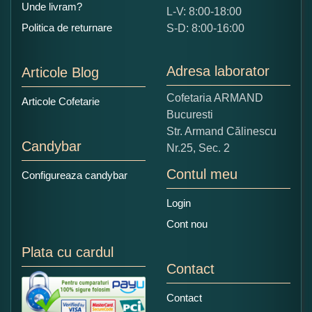
Unde livram?
L-V: 8:00-18:00
Ce nota acordati acestui produs?
Politica de returnare
S-D: 8:00-16:00
1
2
3
4
5
Nu tocmai bun
Excelent!
Adresa laborator
Articole Blog
Copiati alaturi numarul din imagine:
Cofetaria ARMAND
Articole Cofetarie
Bucuresti
Str. Armand Călinescu
Candybar
Nr.25, Sec. 2
Contul meu
Configureaza candybar
Login
Cont nou
Plata cu cardul
Contact
Contact