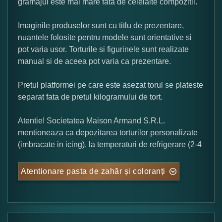
gramajul este mai mare fata de celelalte compozitii.
Imaginile produselor sunt cu titlu de prezentare,
nuantele folosite pentru modele sunt orientative si
pot varia usor. Torturile si figurinele sunt realizate
manual si de aceea pot varia ca prezentare.
Pretul platformei pe care este asezat torul se plateste
separat fata de pretul kilogramului de tort.
Atentie! Societatea Maison Armand S.R.L.
mentioneaza ca depozitarea torturilor personalizate
(imbracate in icing), la temperaturi de refrigerare (2-4
Atentionare pasta de zahăr și coloranți