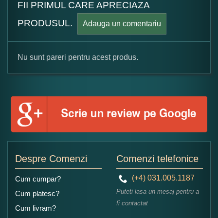
FII PRIMUL CARE APRECIAZA
PRODUSUL.
Adauga un comentariu
Nu sunt pareri pentru acest produs.
Formular pareri client
Numele dumneavoastra:
Adaugati o parere despre acest produs:
Despre Comenzi
Comenzi telefonice
(+4) 031.005.1187
Cum cumpar?
Puteti lasa un mesaj pentru a
Cum platesc?
fi contactat
Cum livram?