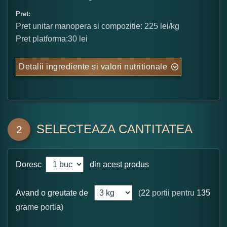
Pret:
Pret unitar manopera si compozitie: 225 lei/kg
Pret platforma:30 lei
Detalii ingrediente si valori nutritionale
SELECTEAZA CANTITATEA
2
Doresc
din acest produs
Avand o greutate de
(
22
portii pentru
135
grame portia)