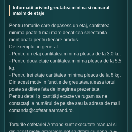
Informatii privind greutatea minima si numarul
maxim de etaje
Pentru torturile care depășesc un etaj, cantitatea
minima poate fi mai mare decat cea selectabila
menționata pentru fiecare produs.
De exemplu, in general:
- Pentru un etaj cantitatea minima pleaca de la 3.0 kg.
- Pentru doua etaje cantitatea minima pleaca de la 5,5
kg.
- Pentru trei etaje cantitatea minima pleaca de la 8 kg.
Din acest motiv in functie de greutatea aleasa tortul
poate sa difere fata de imaginea prezentata.
Pentru detalii și cantități exacte va rugam sa ne
contactați la numărul de pe site sau la adresa de mail
comanda@cofetariaarmand.ro.
Torturile cofetariei Armand sunt executate manual si
din acest motiv gramajele pot sa difere cu pana la +/-