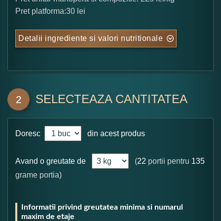
Pret platforma:30 lei
Detalii ingrediente si valori nutritionale
SELECTEAZA CANTITATEA
2
Doresc
din acest produs
Avand o greutate de
(
22
portii pentru
135
grame portia)
Informatii privind greutatea minima si numarul
maxim de etaje