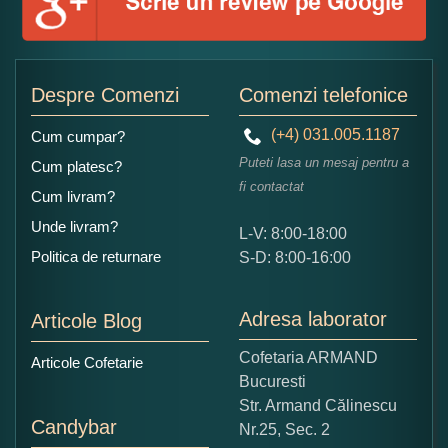
Adaugati o parere despre acest produs:
Despre Comenzi
Comenzi telefonice
(+4) 031.005.1187
Cum cumpar?
Puteti lasa un mesaj pentru a
Cum platesc?
fi contactat
Cum livram?
Unde livram?
L-V: 8:00-18:00
Ce nota acordati acestui produs?
Politica de returnare
S-D: 8:00-16:00
1
2
3
4
5
Nu tocmai bun
Excelent!
Adresa laborator
Articole Blog
Copiati alaturi numarul din imagine:
Cofetaria ARMAND
Articole Cofetarie
Bucuresti
Str. Armand Călinescu
Candybar
Nr.25, Sec. 2