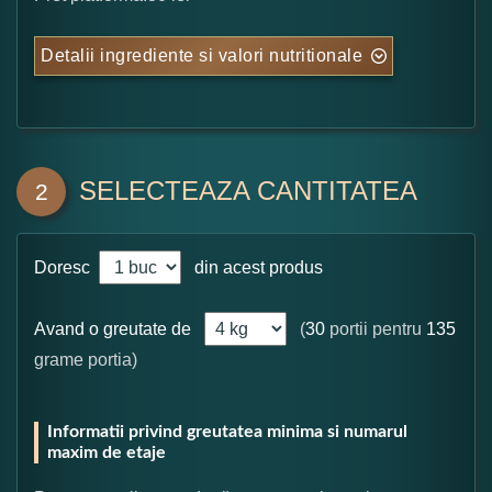
Detalii ingrediente si valori nutritionale
SELECTEAZA CANTITATEA
2
Doresc
din acest produs
Avand o greutate de
(
30
portii pentru
135
grame portia)
Informatii privind greutatea minima si numarul
maxim de etaje