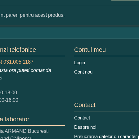
nt pareri pentru acest produs.
mular pareri client
mele dumneavoastra:
zi telefonice
Contul meu
) 031.005.1187
Login
sta ora puteti comanda
Cont nou
augati o parere despre acest produs:
ic
00-18:00
00-16:00
Contact
Contact
a laborator
 nota acordati acestui produs?
Despre noi
ria ARMAND Bucuresti
2
3
4
5
Prelucrarea datelor cu caracter
mand Călinescu