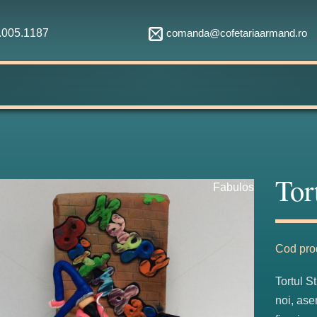
comanda@cofetariaarmand.ro
1.005.1187
Tor
Fabulos
Cod pro
Tortul S
noi, ase