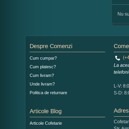
Nu su
For
Nu
Despre Comenzi
Comen
(+4
Cum cumpar?
La acea
Cum platesc?
Ad
telefon
Cum livram?
Unde livram?
L-V: 8:
Politica de returnare
S-D: 8:
Adres
Articole Blog
Ce
Cofeta
Articole Cofetarie
1
Str. Ar