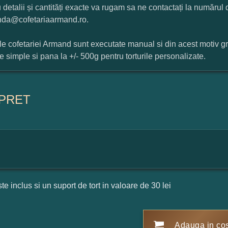
 detalii și cantități exacte va rugam sa ne contactați la numărul
da@cofetariaarmand.ro.
ile cofetariei Armand sunt executate manual si din acest motiv g
ile simple si pana la +/- 500g pentru torturile personalizate.
PRET
ste inclus si un suport de tort in valoare de 30 lei
Adauga in co