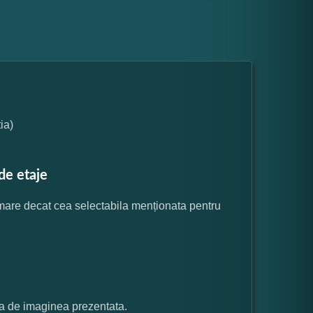
ia)
de etaje
 mare decat cea selectabila menționata pentru
ata de imaginea prezentata.