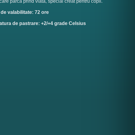
 care parca prind viata, special creat pentru copii.
e valabilitate: 72 ore
tura de pastrare: +2/+4 grade Celsius