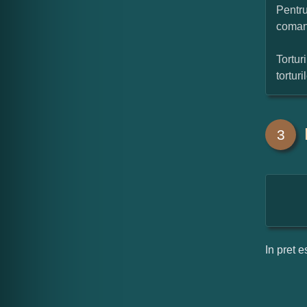
Pentru
coman
Tortur
tortur
3
In pret e