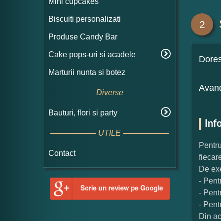
Mini cupcakes
Biscuiti personalizati
2
Produse Candy Bar
Cake pops-uri si acadele
Dore
Marturii nunta si botez
Avand
Diverse
Bauturi, flori si party
Inf
UTILE
Pentru
Contact
fiecar
De exe
- Pent
- Pent
- Pent
Din ac