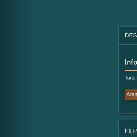
DES
Inf
Tortu
Aten
FII