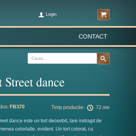
Login
CONTACT
t Street dance
dus:
FB370
Timp productie:
72 ore
treet dance este un tort deosebit, tare indragit de
menea celorlalte, evident. Un tort colorat, cu