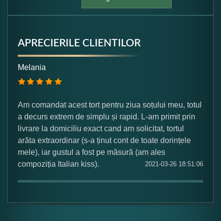
APRECIERILE CLIENTILOR
Formular pareri client
Melania
Numele dumneavoastra:
Am comandat acest tort pentru ziua soțului meu, totul
a decurs extrem de simplu și rapid. L-am primit prin
Adaugati o parere despre acest produs:
livrare la domiciliu exact cand am solicitat, tortul
arăta extraordinar (s-a ținut cont de toate dorințele
mele), iar gustul a fost pe măsură (am ales
compoziția Italian kiss).
2021-03-26 18:51:06
Ce nota acordati acestui produs?
1
2
3
4
5