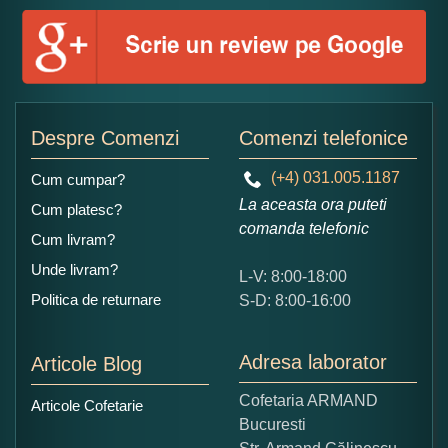
Nu tocmai bun
Excelent!
Copiati alaturi numarul din imagine:
Despre Comenzi
Comenzi telefonice
(+4) 031.005.1187
Cum cumpar?
La aceasta ora puteti
Cum platesc?
comanda telefonic
Cum livram?
Unde livram?
L-V: 8:00-18:00
Politica de returnare
S-D: 8:00-16:00
Adresa laborator
Articole Blog
Cofetaria ARMAND
Articole Cofetarie
Bucuresti