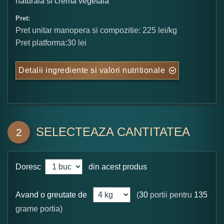
naturala si crema vegetala
Pret:
Pret unitar manopera si compozitie: 225 lei/kg
Pret platforma:30 lei
Detalii ingrediente si valori nutritionale
SELECTEAZA CANTITATEA
2
Doresc
din acest produs
Avand o greutate de
(
30
portii pentru
135
grame portia)