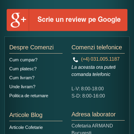
Numele dumneavoastra:
Adaugati o parere despre acest produs:
Despre Comenzi
Comenzi telefonice
(+4) 031.005.1187
Cum cumpar?
La aceasta ora puteti
Cum platesc?
comanda telefonic
Cum livram?
Unde livram?
L-V: 8:00-18:00
Ce nota acordati acestui produs?
Politica de returnare
S-D: 8:00-16:00
1
2
3
4
5
Nu tocmai bun
Excelent!
Adresa laborator
Articole Blog
Copiati alaturi numarul din imagine:
Cofetaria ARMAND
Articole Cofetarie
Bucuresti