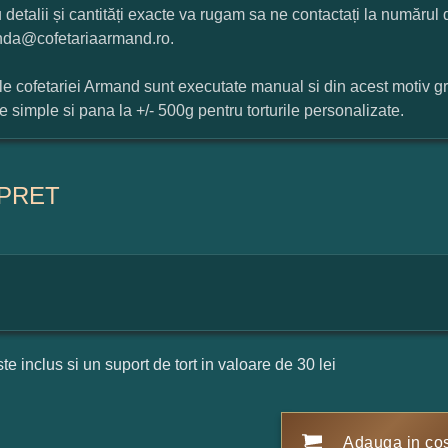
 detalii și cantități exacte va rugam sa ne contactați la numărul
da@cofetariaarmand.ro.
ile cofetariei Armand sunt executate manual si din acest motiv g
ile simple si pana la +/- 500g pentru torturile personalizate.
PRET
ste inclus si un suport de tort in valoare de 30 lei
Adauga in co