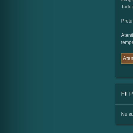
Tortu
Pretu
Atent
tempe
Aten
FII
Nu su
For