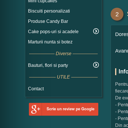
Mini cupcakes
Biscuiti personalizati
2
Produse Candy Bar
Cake pops-uri si acadele
Dore
Marturii nunta si botez
Avand
Diverse
Bauturi, flori si party
Inf
UTILE
Pentru
Contact
fiecar
De exe
- Pent
- Pent
- Pent
Din ac