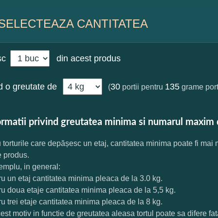
SELECTEAZA CANTITATEA
sc
din acest produs
 o greutate de
30
135
(
portii pentru
grame port
ormatii privind greutatea minima si numarul maxim 
 torturile care depășesc un etaj, cantitatea minima poate fi mai
e produs.
mplu, in general:
ru un etaj cantitatea minima pleaca de la 3.0 kg.
ru doua etaje cantitatea minima pleaca de la 5,5 kg.
ru trei etaje cantitatea minima pleaca de la 8 kg.
est motiv in functie de greutatea aleasa tortul poate sa difere f