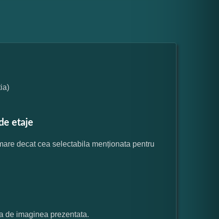
ia)
de etaje
 mare decat cea selectabila menționata pentru
ata de imaginea prezentata.