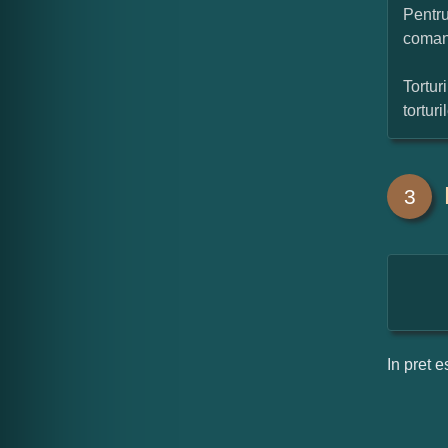
Pentru
coman
Tortur
tortur
3
In pret e