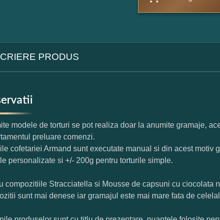
CRIERE PRODUS
ervatii
te modele de torturi se pot realiza doar la anumite gramaje, ace
tamentul preluare comenzi.
rile cofetariei Armand sunt executate manual si din acest motiv g
ile personalizate si +/- 200g pentru torturile simple.
u compozitiile Stracciatella si Mousse de capsuni cu ciocolata 
zitii sunt mai denese iar gramajul este mai mare fata de celelal
nile produselor sunt cu titlu de prezentare, nuantele folosite pent