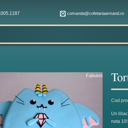
comanda@cofetariaarmand.ro
1.005.1187
Tor
Fabulos
Cod pro
Un lilia
nota 10!