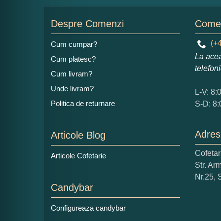
Nu
Despre Comenzi
Comen
(+4
Cum cumpar?
La acea
Cum platesc?
Ad
telefon
Cum livram?
Unde livram?
L-V: 8:
Politica de returnare
S-D: 8:
Adres
Articole Blog
Ce
Cofeta
Articole Cofetarie
1
Str. Ar
Nu 
Nr.25, 
Candybar
Cop
Configureaza candybar