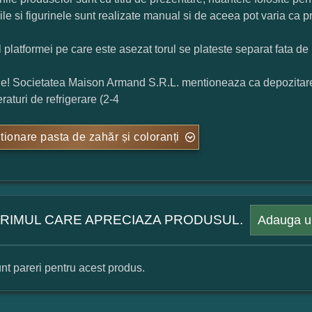
rile si figurinele sunt realizate manual si de aceea pot varia ca p
l platformei pe care este asezat torul se plateste separat fata de 
ie! Societatea Maison Armand S.R.L. mentioneaza ca depozitarea t
raturi de refrigerare (2-4
tionare pasta de zahăr și coloranți
 PRIMUL CARE APRECIAZA PRODUSUL.
Adauga u
nt pareri pentru acest produs.
mular pareri client