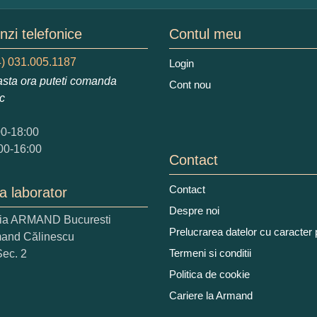
mele dumneavoastra:
zi telefonice
Contul meu
) 031.005.1187
Login
sta ora puteti comanda
Cont nou
augati o parere despre acest produs:
ic
00-18:00
00-16:00
Contact
Contact
a laborator
 nota acordati acestui produs?
Despre noi
ria ARMAND Bucuresti
2
3
4
5
Prelucrarea datelor cu caracter
mand Călinescu
tocmai bun
Excelent!
Termeni si conditii
Sec. 2
Politica de cookie
iati alaturi numarul din imagine:
Cariere la Armand