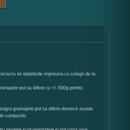
st lucru se stabileste impreuna cu colegii de la
ramajele pot sa difere cu +/- 500g pentru
neagra gramajele pot sa difere deorece aceste
te compozitii.
ru modele sunt orientative si pot varia usor.