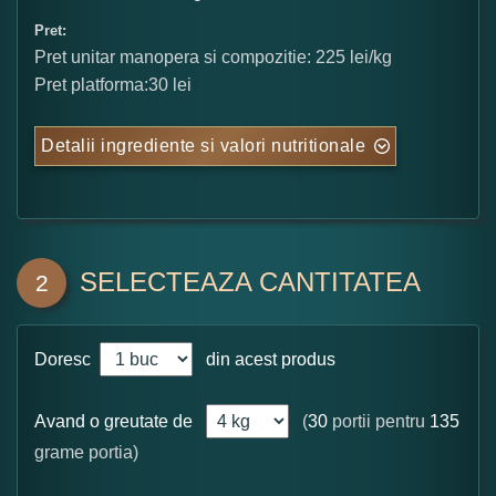
Pret:
Pret unitar manopera si compozitie: 225 lei/kg
Pret platforma:30 lei
Detalii ingrediente si valori nutritionale
SELECTEAZA CANTITATEA
2
Doresc
din acest produs
Avand o greutate de
(
30
portii pentru
135
grame portia)