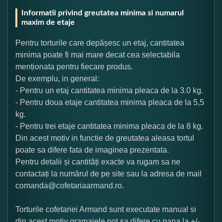
Informatii privind greutatea minima si numarul
maxim de etaje
Pentru torturile care depășesc un etaj, cantitatea
minima poate fi mai mare decat cea selectabila
menționata pentru fiecare produs.
De exemplu, in general:
- Pentru un etaj cantitatea minima pleaca de la 3.0 kg.
- Pentru doua etaje cantitatea minima pleaca de la 5,5
kg.
- Pentru trei etaje cantitatea minima pleaca de la 8 kg.
Din acest motiv in functie de greutatea aleasa tortul
poate sa difere fata de imaginea prezentata.
Pentru detalii și cantități exacte va rugam sa ne
contactați la numărul de pe site sau la adresa de mail
comanda@cofetariaarmand.ro.
Torturile cofetariei Armand sunt executate manual si
din acest motiv gramajele pot sa difere cu pana la +/-