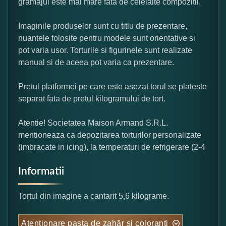
gramajul este mai mare fata de celelalte compozitii.
Imaginile produselor sunt cu titlu de prezentare,
nuantele folosite pentru modele sunt orientative si
pot varia usor. Torturile si figurinele sunt realizate
manual si de aceea pot varia ca prezentare.
Pretul platformei pe care este asezat torul se plateste
separat fata de pretul kilogramului de tort.
Atentie! Societatea Maison Armand S.R.L.
mentioneaza ca depozitarea torturilor personalizate
(imbracate in icing), la temperaturi de refrigerare (2-4
Informatii
Tortul din imagine a cantarit 5,6 kilograme.
Atentionare pasta de zahăr și coloranți