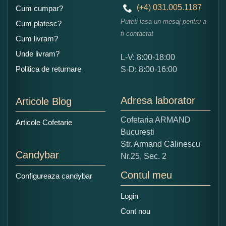
(+4) 031.005.1187
Cum cumpar?
Puteti lasa un mesaj pentru a
Cum platesc?
fi contactat
Cum livram?
Unde livram?
L-V: 8:00-18:00
Ce nota acordati acestui produs?
Politica de returnare
S-D: 8:00-16:00
1
2
3
4
5
Nu tocmai bun
Excelent!
Adresa laborator
Articole Blog
Copiati alaturi numarul din imagine:
Cofetaria ARMAND
Articole Cofetarie
Bucuresti
Str. Armand Călinescu
Candybar
Nr.25, Sec. 2
Contul meu
Configureaza candybar
Login
Cont nou