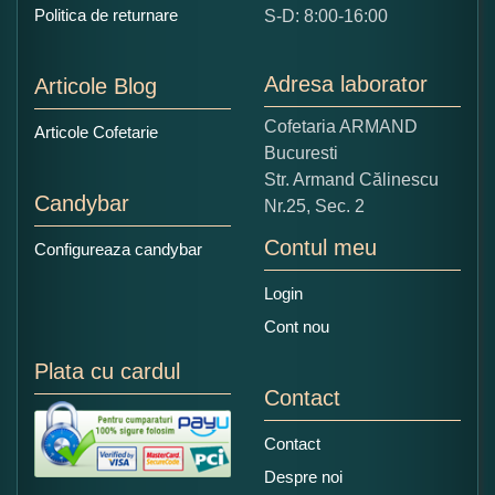
Politica de returnare
S-D: 8:00-16:00
1
2
3
4
5
Nu tocmai bun
Excelent!
Adresa laborator
Articole Blog
Copiati alaturi numarul din imagine:
Cofetaria ARMAND
Articole Cofetarie
Bucuresti
Str. Armand Călinescu
Candybar
Nr.25, Sec. 2
Contul meu
Configureaza candybar
Login
Cont nou
Plata cu cardul
Contact
Contact
Despre noi