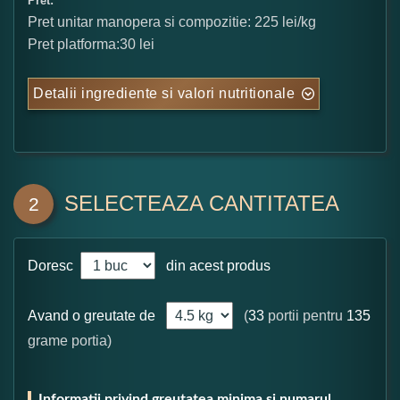
Pret:
Pret unitar manopera si compozitie: 225 lei/kg
Pret platforma:30 lei
Detalii ingrediente si valori nutritionale
SELECTEAZA CANTITATEA
2
Doresc
din acest produs
Avand o greutate de
(
33
portii pentru
135
grame portia)
Informatii privind greutatea minima si numarul