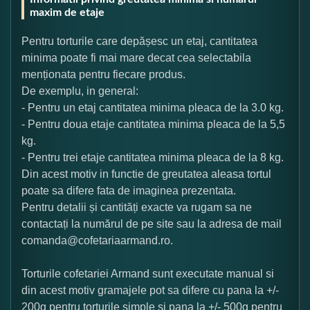
maxim de etaje
Pentru torturile care depășesc un etaj, cantitatea
minima poate fi mai mare decat cea selectabila
menționata pentru fiecare produs.
De exemplu, in general:
- Pentru un etaj cantitatea minima pleaca de la 3.0 kg.
- Pentru doua etaje cantitatea minima pleaca de la 5,5
kg.
- Pentru trei etaje cantitatea minima pleaca de la 8 kg.
Din acest motiv in functie de greutatea aleasa tortul
poate sa difere fata de imaginea prezentata.
Pentru detalii și cantități exacte va rugam sa ne
contactați la numărul de pe site sau la adresa de mail
comanda@cofetariaarmand.ro.
Torturile cofetariei Armand sunt executate manual si
din acest motiv gramajele pot sa difere cu pana la +/-
200g pentru torturile simple si pana la +/- 500g pentru