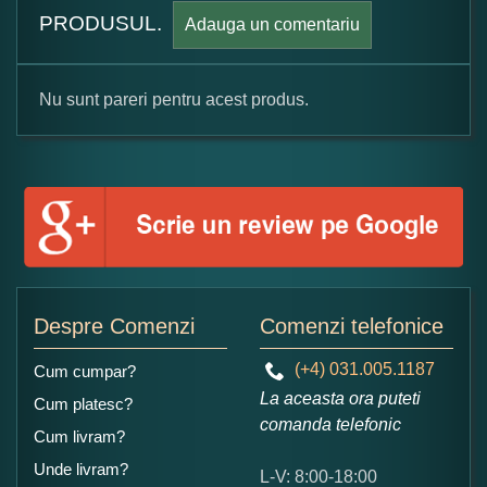
PRODUSUL.
Adauga un comentariu
Nu sunt pareri pentru acest produs.
Formular pareri client
Numele dumneavoastra:
Adaugati o parere despre acest produs:
Despre Comenzi
Comenzi telefonice
(+4) 031.005.1187
Cum cumpar?
La aceasta ora puteti
Cum platesc?
comanda telefonic
Cum livram?
Unde livram?
L-V: 8:00-18:00
Ce nota acordati acestui produs?