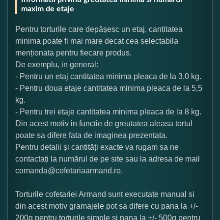
maxim de etaje
Pentru torturile care depășesc un etaj, cantitatea
minima poate fi mai mare decat cea selectabila
menționata pentru fiecare produs.
De exemplu, in general:
- Pentru un etaj cantitatea minima pleaca de la 3.0 kg.
- Pentru doua etaje cantitatea minima pleaca de la 5,5
kg.
- Pentru trei etaje cantitatea minima pleaca de la 8 kg.
Din acest motiv in functie de greutatea aleasa tortul
poate sa difere fata de imaginea prezentata.
Pentru detalii și cantități exacte va rugam sa ne
contactați la numărul de pe site sau la adresa de mail
comanda@cofetariaarmand.ro.
Torturile cofetariei Armand sunt executate manual si
din acest motiv gramajele pot sa difere cu pana la +/-
200g pentru torturile simple si pana la +/- 500g pentru