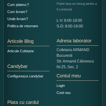
Puteti lasa un mesaj pentru a
Cum platesc?
fi contactat
Cum livram?
Unde livram?
L-V: 8:00-18:00
Ce nota acordati acestui produs?
Politica de returnare
S-D: 8:00-16:00
1
2
3
4
5
Nu tocmai bun
Excelent!
Adresa laborator
Articole Blog
Copiati alaturi numarul din imagine:
Cofetaria ARMAND
Articole Cofetarie
Bucuresti
Str. Armand Călinescu
Candybar
Nr.25, Sec. 2
Contul meu
Configureaza candybar
Login
Cont nou
Plata cu cardul