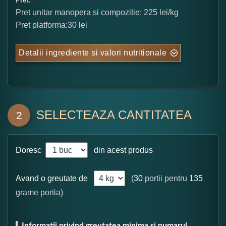
Pret:
Pret unitar manopera si compozitie: 225 lei/kg
Pret platforma:30 lei
Detalii ingrediente si valori nutritionale
SELECTEAZA CANTITATEA
2
Doresc
din acest produs
Avand o greutate de
(
30
portii pentru
135
grame portia)
Informatii privind greutatea minima si numarul