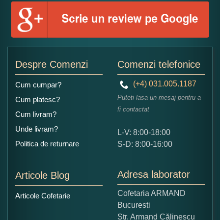
Numele dumneavoastra:
Adaugati o parere despre acest produs:
Despre Comenzi
Comenzi telefonice
(+4) 031.005.1187
Cum cumpar?
Puteti lasa un mesaj pentru a
Cum platesc?
fi contactat
Cum livram?
Unde livram?
L-V: 8:00-18:00
Ce nota acordati acestui produs?
Politica de returnare
S-D: 8:00-16:00
1
2
3
4
5
Nu tocmai bun
Excelent!
Adresa laborator
Articole Blog
Copiati alaturi numarul din imagine:
Cofetaria ARMAND
Articole Cofetarie
Bucuresti
Str. Armand Călinescu