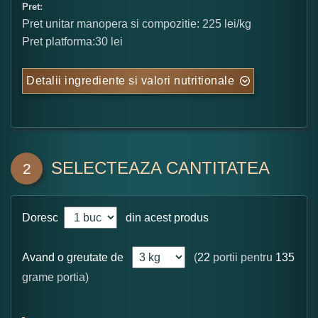
Pret:
Pret unitar manopera si compozitie: 225 lei/kg
Pret platforma:30 lei
Detalii ingrediente si valori nutritionale
SELECTEAZA CANTITATEA
2
Doresc
din acest produs
Avand o greutate de
(
22
portii pentru
135
grame portia)