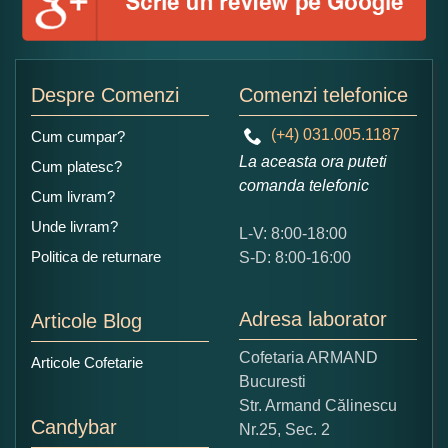
Adaugati o parere despre acest produs:
Despre Comenzi
Comenzi telefonice
(+4) 031.005.1187
Cum cumpar?
La aceasta ora puteti
Cum platesc?
comanda telefonic
Cum livram?
Unde livram?
L-V: 8:00-18:00
Ce nota acordati acestui produs?
Politica de returnare
S-D: 8:00-16:00
1
2
3
4
5
Nu tocmai bun
Excelent!
Adresa laborator
Articole Blog
Copiati alaturi numarul din imagine:
Cofetaria ARMAND
Articole Cofetarie
Bucuresti
Str. Armand Călinescu
Candybar
Nr.25, Sec. 2