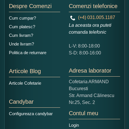
Despre Comenzi
Comenzi telefonice
(+4) 031.005.1187
Cum cumpar?
La aceasta ora puteti
Cum platesc?
comanda telefonic
Cum livram?
Unde livram?
L-V: 8:00-18:00
Ce nota acordati acestui produs?
Politica de returnare
S-D: 8:00-16:00
1
2
3
4
5
Nu tocmai bun
Excelent!
Adresa laborator
Articole Blog
Copiati alaturi numarul din imagine:
Cofetaria ARMAND
Articole Cofetarie
Bucuresti
Str. Armand Călinescu
Candybar
Nr.25, Sec. 2
Contul meu
Configureaza candybar
Login