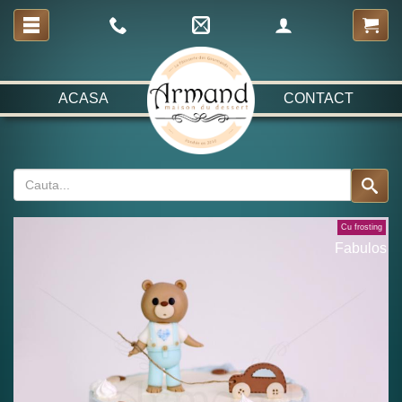
ACASA
CONTACT
Cu frosting
Fabulos