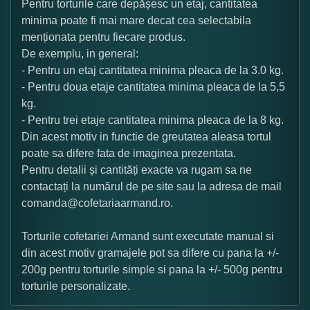
Pentru torturile care depășesc un etaj, cantitatea
minima poate fi mai mare decat cea selectabila
menționata pentru fiecare produs.
De exemplu, in general:
- Pentru un etaj cantitatea minima pleaca de la 3.0 kg.
- Pentru doua etaje cantitatea minima pleaca de la 5,5
kg.
- Pentru trei etaje cantitatea minima pleaca de la 8 kg.
Din acest motiv in functie de greutatea aleasa tortul
poate sa difere fata de imaginea prezentata.
Pentru detalii și cantități exacte va rugam sa ne
contactați la numărul de pe site sau la adresa de mail
comanda@cofetariaarmand.ro.
Torturile cofetariei Armand sunt executate manual si
din acest motiv gramajele pot sa difere cu pana la +/-
200g pentru torturile simple si pana la +/- 500g pentru
torturile personalizate.