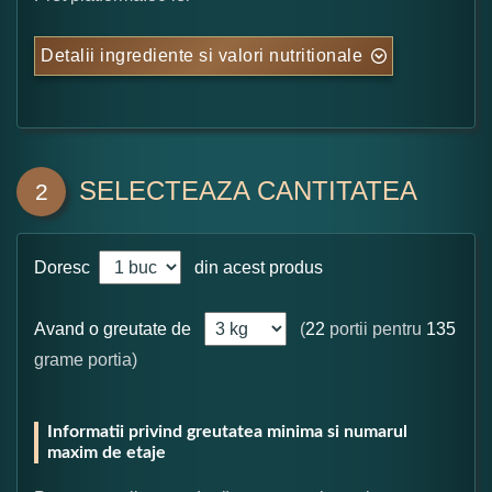
Detalii ingrediente si valori nutritionale
SELECTEAZA CANTITATEA
2
Doresc
din acest produs
Avand o greutate de
(
22
portii pentru
135
grame portia)
Informatii privind greutatea minima si numarul
maxim de etaje