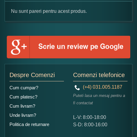
Nu sunt pareri pentru acest produs.
Formular pareri client
Numele dumneavoastra:
Adaugati o parere despre acest produs:
Despre Comenzi
Comenzi telefonice
(+4) 031.005.1187
Cum cumpar?
Puteti lasa un mesaj pentru a
Cum platesc?
fi contactat
Cum livram?
Unde livram?
L-V: 8:00-18:00
Ce nota acordati acestui produs?
Politica de returnare
S-D: 8:00-16:00
1
2
3
4
5
Nu tocmai bun
Excelent!