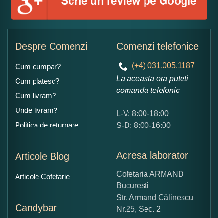
Adaugati o parere despre acest produs:
Despre Comenzi
Comenzi telefonice
(+4) 031.005.1187
Cum cumpar?
La aceasta ora puteti
Cum platesc?
comanda telefonic
Cum livram?
Unde livram?
L-V: 8:00-18:00
Ce nota acordati acestui produs?
Politica de returnare
S-D: 8:00-16:00
1
2
3
4
5
Nu tocmai bun
Excelent!
Adresa laborator
Articole Blog
Copiati alaturi numarul din imagine:
Cofetaria ARMAND
Articole Cofetarie
Bucuresti
Str. Armand Călinescu
Candybar
Nr.25, Sec. 2