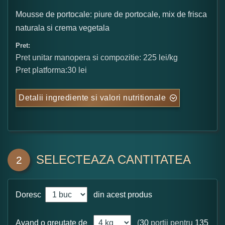
Mousse de portocale: piure de portocale, mix de frisca
naturala si crema vegetala
Pret:
Pret unitar manopera si compozitie: 225 lei/kg
Pret platforma:30 lei
Detalii ingrediente si valori nutritionale
SELECTEAZA CANTITATEA
2
Doresc
din acest produs
Avand o greutate de
(
30
portii pentru
135