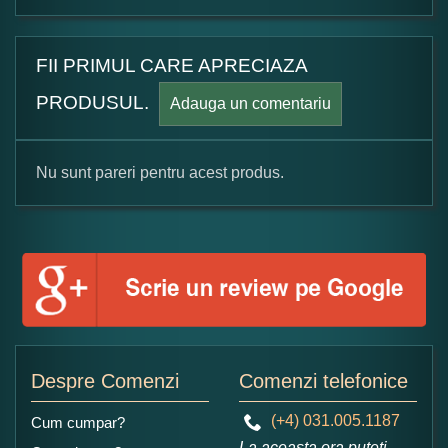
FII PRIMUL CARE APRECIAZA
PRODUSUL.
Adauga un comentariu
Nu sunt pareri pentru acest produs.
Formular pareri client
Numele dumneavoastra:
Adaugati o parere despre acest produs:
Despre Comenzi
Comenzi telefonice
(+4) 031.005.1187
Cum cumpar?
La aceasta ora puteti