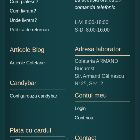
Cum platesc?
comanda telefonic
Cum livram?
Unde livram?
L-V: 8:00-18:00
Ce nota acordati acestui produs?
Politica de returnare
S-D: 8:00-16:00
1
2
3
4
5
Nu tocmai bun
Excelent!
Adresa laborator
Articole Blog
Copiati alaturi numarul din imagine:
Cofetaria ARMAND
Articole Cofetarie
Bucuresti
Str. Armand Călinescu
Candybar
Nr.25, Sec. 2
Contul meu
Configureaza candybar
Login
Cont nou
Plata cu cardul
Contact