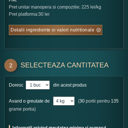
Pret:
Pret unitar manopera si compozitie: 225 lei/kg
Pret platforma:30 lei
Detalii ingrediente si valori nutritionale
SELECTEAZA CANTITATEA
2
Doresc
din acest produs
Avand o greutate de
(
30
portii pentru
135
grame portia)
Informatii privind greutatea minima si numarul