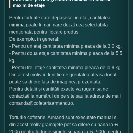
maxim de etaje
Pentru torturile care depășesc un etaj, cantitatea
minima poate fi mai mare decat cea selectabila
menționata pentru fiecare produs.
De exemplu, in general:
- Pentru un etaj cantitatea minima pleaca de la 3.0 kg.
- Pentru doua etaje cantitatea minima pleaca de la 5,5
kg.
- Pentru trei etaje cantitatea minima pleaca de la 8 kg.
Din acest motiv in functie de greutatea aleasa tortul
poate sa difere fata de imaginea prezentata.
Pentru detalii și cantități exacte va rugam sa ne
contactați la numărul de pe site sau la adresa de mail
comanda@cofetariaarmand.ro.
Torturile cofetariei Armand sunt executate manual si
din acest motiv gramajele pot sa difere cu pana la +/-
200g pentru torturile simple si pana la +/- 500g pentru