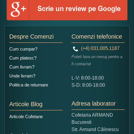
Numele dumneavoastra:
Adaugati o parere despre acest produs:
Despre Comenzi
Comenzi telefonice
(+4) 031.005.1187
Cum cumpar?
Puteti lasa un mesaj pentru a
Cum platesc?
fi contactat
Cum livram?
Unde livram?
L-V: 8:00-18:00
Ce nota acordati acestui produs?
Politica de returnare
S-D: 8:00-16:00
1
2
3
4
5
Nu tocmai bun
Excelent!
Adresa laborator
Articole Blog
Copiati alaturi numarul din imagine:
Cofetaria ARMAND
Articole Cofetarie
Bucuresti
Str. Armand Călinescu