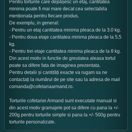
Pentru torturile care depășesc un etaj, cantitatea
minima poate fi mai mare decat cea selectabila
menționata pentru fiecare produs.
De exemplu, in general:
- Pentru un etaj cantitatea minima pleaca de la 3.0 kg.
- Pentru doua etaje cantitatea minima pleaca de la 5,5
kg.
- Pentru trei etaje cantitatea minima pleaca de la 8 kg.
Din acest motiv in functie de greutatea aleasa tortul
poate sa difere fata de imaginea prezentata.
Pentru detalii și cantități exacte va rugam sa ne
contactați la numărul de pe site sau la adresa de mail
comanda@cofetariaarmand.ro.
Torturile cofetariei Armand sunt executate manual si
din acest motiv gramajele pot sa difere cu pana la +/-
200g pentru torturile simple si pana la +/- 500g pentru
torturile personalizate.