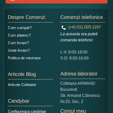
Adaugati o parere despre acest produs:
Despre Comenzi
Comenzi telefonice
(+4) 031.005.1187
Cum cumpar?
La aceasta ora puteti
Cum platesc?
comanda telefonic
Cum livram?
Unde livram?
L-V: 8:00-18:00
Ce nota acordati acestui produs?
Politica de returnare
S-D: 8:00-16:00
1
2
3
4
5
Nu tocmai bun
Excelent!
Adresa laborator
Articole Blog
Copiati alaturi numarul din imagine:
Cofetaria ARMAND
Articole Cofetarie
Bucuresti
Str. Armand Călinescu
Candybar
Nr.25, Sec. 2
Contul meu
Configureaza candybar