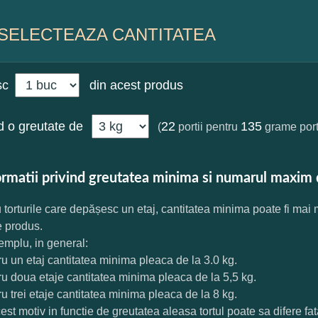
SELECTEAZA CANTITATEA
sc
din acest produs
 o greutate de
22
135
(
portii pentru
grame port
ormatii privind greutatea minima si numarul maxim 
 torturile care depășesc un etaj, cantitatea minima poate fi mai
e produs.
mplu, in general:
ru un etaj cantitatea minima pleaca de la 3.0 kg.
ru doua etaje cantitatea minima pleaca de la 5,5 kg.
ru trei etaje cantitatea minima pleaca de la 8 kg.
est motiv in functie de greutatea aleasa tortul poate sa difere f