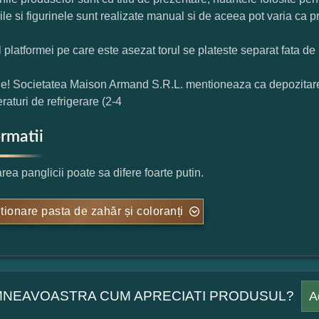
rile si figurinele sunt realizate manual si de aceea pot varia ca p
l platformei pe care este asezat torul se plateste separat fata de 
ie! Societatea Maison Armand S.R.L. mentioneaza ca depozitarea t
raturi de refrigerare (2-4
ormatii
rea panglicii poate sa difere foarte putin.
tionare pasta de zahăr și coloranți
NEAVOASTRA CUM APRECIATI PRODUSUL?
A