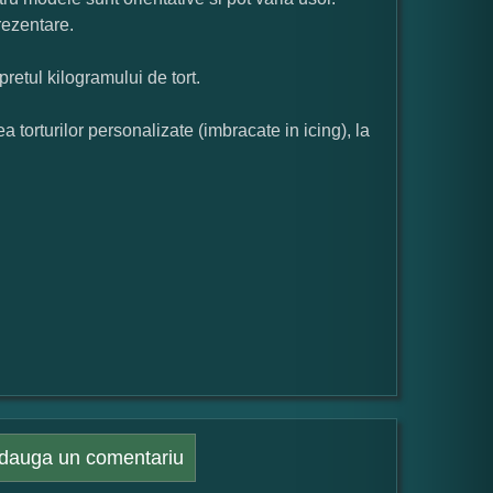
rezentare.
pretul kilogramului de tort.
orturilor personalizate (imbracate in icing), la
dauga un comentariu