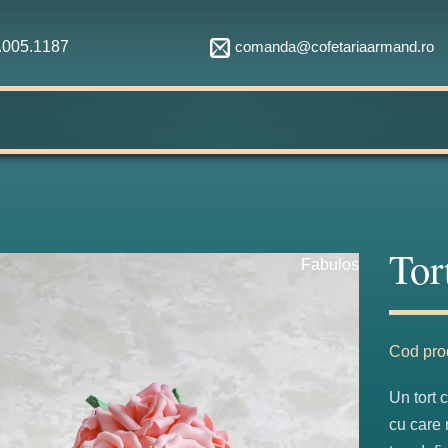
comanda@cofetariaarmand.ro
1.005.1187
Tor
Fabulos
Cod pro
Un tort 
cu care 