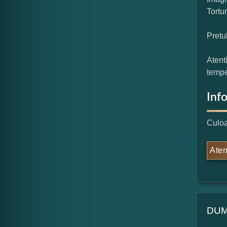
Tortu
Pretu
Atent
tempe
Inf
Culoa
Aten
DUM