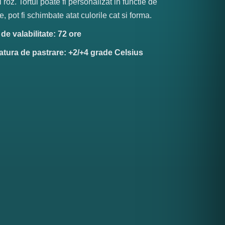
i roz. Tortul poate fi personalizat in functie de
e, pot fi schimbate atat culorile cat si forma.
e valabilitate: 72 ore
tura de pastrare: +2/+4 grade Celsius