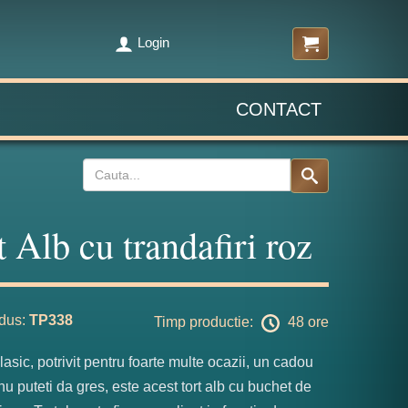
Login
CONTACT
t Alb cu trandafiri roz
dus:
TP338
Timp productie:
48 ore
clasic, potrivit pentru foarte multe ocazii, un cadou
nu puteti da gres, este acest tort alb cu buchet de