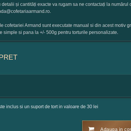
 detalii și cantități exacte va rugam sa ne contactați la numărul
da@cofetariaarmand.ro.
ile cofetariei Armand sunt executate manual si din acest motiv g
ile simple si pana la +/- 500g pentru torturile personalizate.
PRET
ste inclus si un suport de tort in valoare de 30 lei
Adauga in co