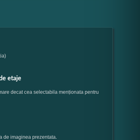
ia)
de etaje
 mare decat cea selectabila menționata pentru
ata de imaginea prezentata.