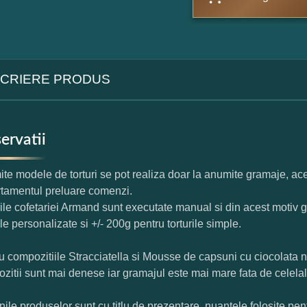
CRIERE PRODUS
ervatii
te modele de torturi se pot realiza doar la anumite gramaje, ace
tamentul preluare comenzi.
rile cofetariei Armand sunt executate manual si din acest motiv g
ile personalizate si +/- 200g pentru torturile simple.
u compozitiile Stracciatella si Mousse de capsuni cu ciocolata 
zitii sunt mai denese iar gramajul este mai mare fata de celelal
nile produselor sunt cu titlu de prezentare, nuantele folosite pent