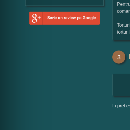
Pentru
coman
Tortur
tortur
3
In pret e