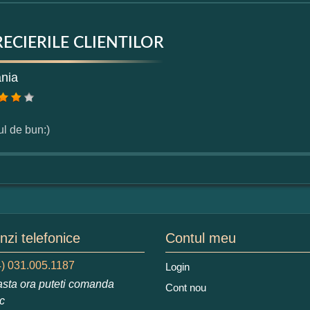
ECIERILE CLIENTILOR
mular pareri client
ania
mele dumneavoastra:
ul de bun:)
augati o parere despre acest produs:
zi telefonice
Contul meu
) 031.005.1187
Login
 nota acordati acestui produs?
sta ora puteti comanda
Cont nou
2
3
4
5
ic
tocmai bun
Excelent!