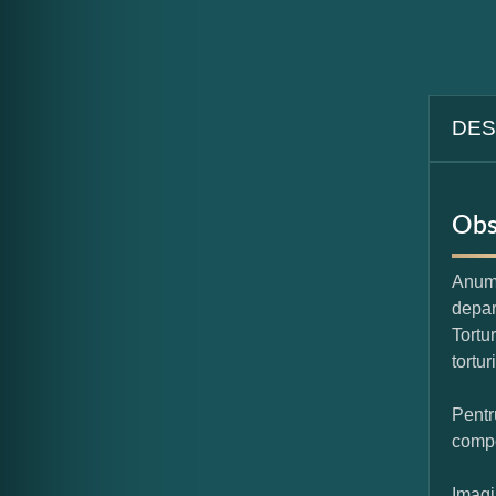
DES
Obs
Anumi
depar
Tortu
tortur
Pentr
compo
Imagi