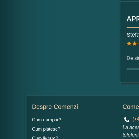
APR
For
Stef
Nu
De st
Ad
Despre Comenzi
Comen
(+4
Cum cumpar?
Ce
La acea
Cum platesc?
1
telefon
Nu 
Cum livram?