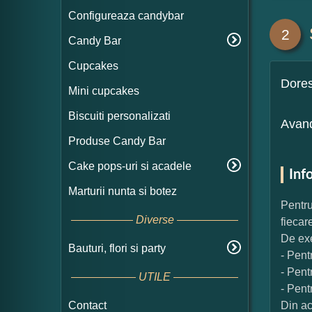
Configureaza candybar
2
Candy Bar
Cupcakes
Dore
Mini cupcakes
Biscuiti personalizati
Avand
Produse Candy Bar
Cake pops-uri si acadele
Inf
Marturii nunta si botez
Pentru
Diverse
fiecar
De exe
Bauturi, flori si party
- Pent
- Pent
UTILE
- Pent
Contact
Din ac