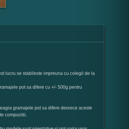
st lucru se stabileste impreuna cu colegii de la
ramajele pot sa difere cu +/- 500g pentru
neagra gramajele pot sa difere deorece aceste
te compozitii.
ru modele sunt orientative si pot varia usor.