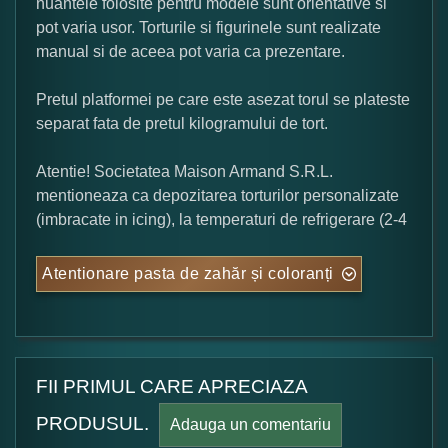
nuantele folosite pentru modele sunt orientative si
pot varia usor. Torturile si figurinele sunt realizate
manual si de aceea pot varia ca prezentare.
Pretul platformei pe care este asezat torul se plateste
separat fata de pretul kilogramului de tort.
Atentie! Societatea Maison Armand S.R.L.
mentioneaza ca depozitarea torturilor personalizate
(imbracate in icing), la temperaturi de refrigerare (2-4
Atentionare pasta de zahăr și coloranți
FII PRIMUL CARE APRECIAZA
PRODUSUL.
Adauga un comentariu