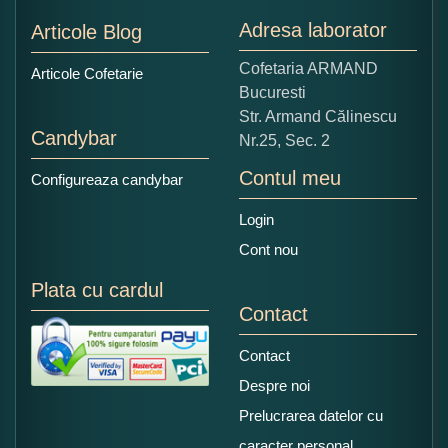
Nu tocmai bun
Excelent!
Adresa laborator
Articole Blog
Copiati alaturi numarul din imagine:
Cofetaria ARMAND
Articole Cofetarie
Bucuresti
Str. Armand Călinescu
Candybar
Nr.25, Sec. 2
Contul meu
Configureaza candybar
Login
Cont nou
Plata cu cardul
Contact
Contact
Despre noi
Prelucrarea datelor cu
caracter personal