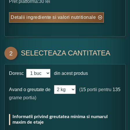
Pret platforma:30 lei
Detalii ingrediente si valori nutritionale
SELECTEAZA CANTITATEA
2
Doresc
din acest produs
Avand o greutate de
(
15
portii pentru
135
grame portia)
Informatii privind greutatea minima si numarul
maxim de etaje