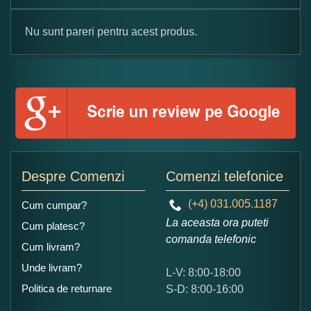
Nu sunt pareri pentru acest produs.
Formular pareri client
Numele dumneavoastra:
Adaugati o parere despre acest produs:
Despre Comenzi
Comenzi telefonice
(+4) 031.005.1187
Cum cumpar?
La aceasta ora puteti
Cum platesc?
comanda telefonic
Cum livram?
Unde livram?
L-V: 8:00-18:00
Ce nota acordati acestui produs?
Politica de returnare
S-D: 8:00-16:00
1
2
3
4
5