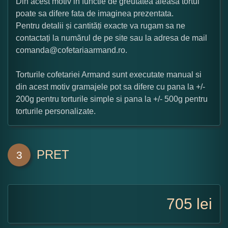
Din acest motiv in functie de greutatea aleasa tortul
poate sa difere fata de imaginea prezentata.
Pentru detalii și cantități exacte va rugam sa ne
contactați la numărul de pe site sau la adresa de mail
comanda@cofetariaarmand.ro.
Torturile cofetariei Armand sunt executate manual si
din acest motiv gramajele pot sa difere cu pana la +/-
200g pentru torturile simple si pana la +/- 500g pentru
torturile personalizate.
PRET
3
705
lei