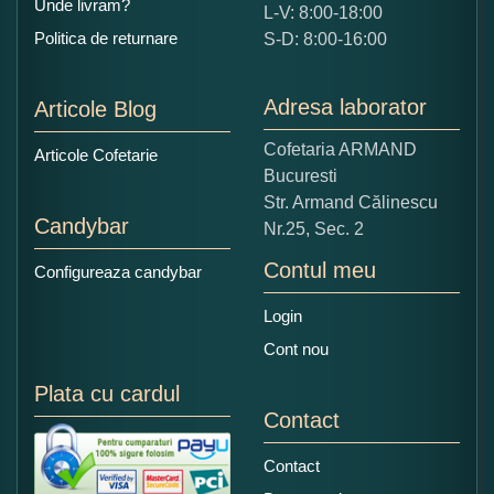
Unde livram?
L-V: 8:00-18:00
Ce nota acordati acestui produs?
Politica de returnare
S-D: 8:00-16:00
1
2
3
4
5
Nu tocmai bun
Excelent!
Adresa laborator
Articole Blog
Copiati alaturi numarul din imagine:
Cofetaria ARMAND
Articole Cofetarie
Bucuresti
Str. Armand Călinescu
Candybar
Nr.25, Sec. 2
Contul meu
Configureaza candybar
Login
Cont nou
Plata cu cardul
Contact
Contact