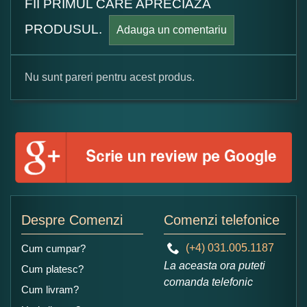
FII PRIMUL CARE APRECIAZA
PRODUSUL.
Adauga un comentariu
Nu sunt pareri pentru acest produs.
Formular pareri client
Numele dumneavoastra:
Adaugati o parere despre acest produs:
Despre Comenzi
Comenzi telefonice
(+4) 031.005.1187
Cum cumpar?
La aceasta ora puteti
Cum platesc?
comanda telefonic
Cum livram?