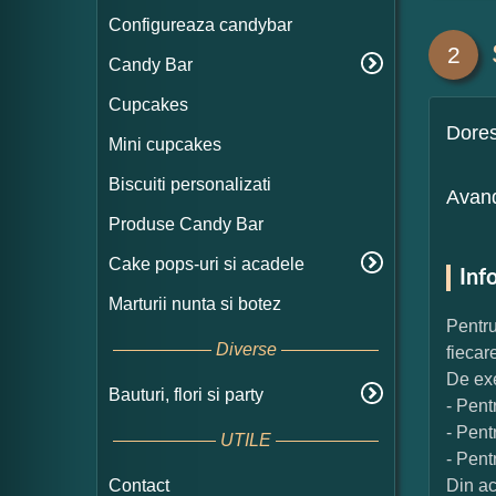
Configureaza candybar
2
Candy Bar
Cupcakes
Dore
Mini cupcakes
Biscuiti personalizati
Avand
Produse Candy Bar
Cake pops-uri si acadele
Inf
Marturii nunta si botez
Pentru
Diverse
fiecar
De exe
Bauturi, flori si party
- Pent
- Pent
UTILE
- Pent
Contact
Din ac