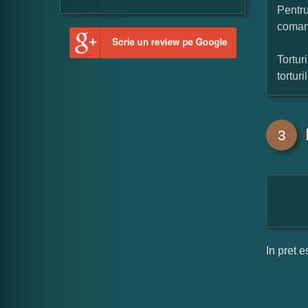
Pentru
coman
Tortur
tortur
3
In pret e