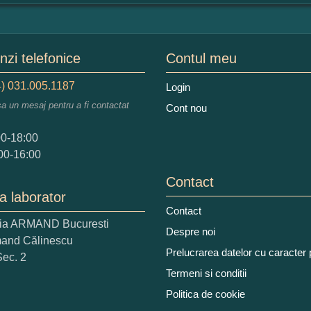
mular pareri client
mele dumneavoastra:
zi telefonice
Contul meu
) 031.005.1187
Login
sa un mesaj pentru a fi contactat
Cont nou
augati o parere despre acest produs:
00-18:00
00-16:00
Contact
a laborator
Contact
ria ARMAND Bucuresti
 nota acordati acestui produs?
Despre noi
mand Călinescu
2
3
4
5
Prelucrarea datelor cu caracter
Sec. 2
tocmai bun
Excelent!
Termeni si conditii
Politica de cookie
iati alaturi numarul din imagine: