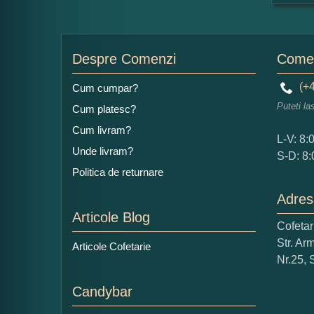
For
Nu
Despre Comenzi
Comen
(+4
Cum cumpar?
Puteti la
Cum platesc?
Ad
Cum livram?
L-V: 8:
Unde livram?
S-D: 8:
Politica de returnare
Adres
Articole Blog
Cofeta
Ce
Str. Ar
Articole Cofetarie
1
Nr.25, 
Nu 
Candybar
Cop