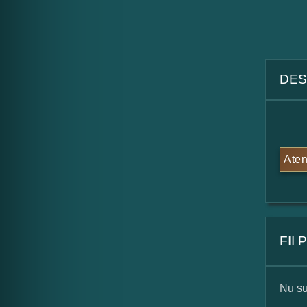
DES
Aten
FII
Nu su