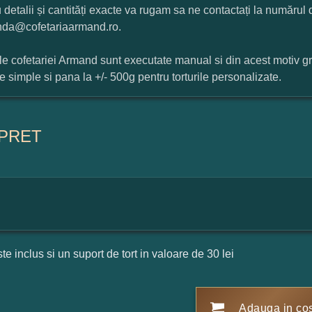
 detalii și cantități exacte va rugam sa ne contactați la numărul
da@cofetariaarmand.ro.
ile cofetariei Armand sunt executate manual si din acest motiv g
ile simple si pana la +/- 500g pentru torturile personalizate.
PRET
ste inclus si un suport de tort in valoare de 30 lei
Adauga in co