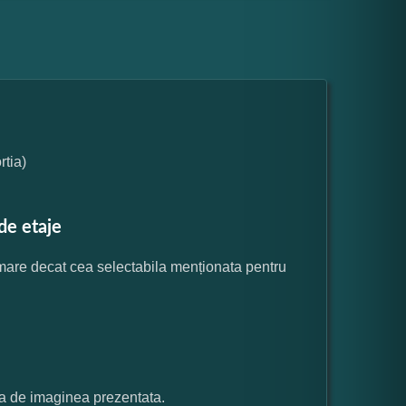
tia)
de etaje
 mare decat cea selectabila menționata pentru
ata de imaginea prezentata.