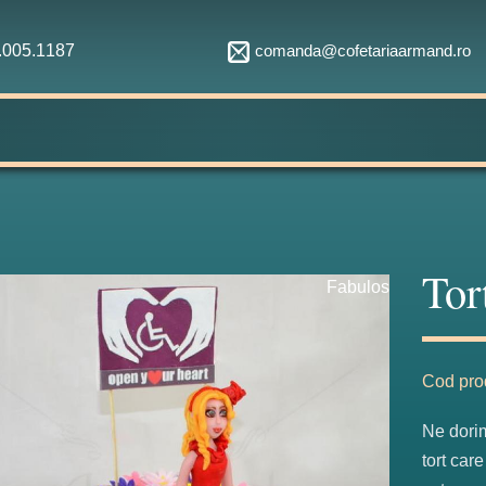
comanda@cofetariaarmand.ro
1.005.1187
Tor
Fabulos
Cod pro
Ne dorim
tort care