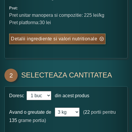
Pret:
Pret unitar manopera si compozitie: 225 lei/kg
Pret platforma:30 lei
Detalii ingrediente si valori nutritionale
SELECTEAZA CANTITATEA
2
Doresc
din acest produs
Avand o greutate de
(
22
portii pentru
135
grame portia)