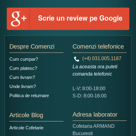
Numele dumneavoastra:
Adaugati o parere despre acest produs:
Despre Comenzi
Comenzi telefonice
(+4) 031.005.1187
Cum cumpar?
La aceasta ora puteti
Cum platesc?
comanda telefonic
Cum livram?
Unde livram?
L-V: 8:00-18:00
Ce nota acordati acestui produs?
Politica de returnare
S-D: 8:00-16:00
1
2
3
4
5
Nu tocmai bun
Excelent!
Adresa laborator
Articole Blog
Copiati alaturi numarul din imagine:
Cofetaria ARMAND
Articole Cofetarie
Bucuresti