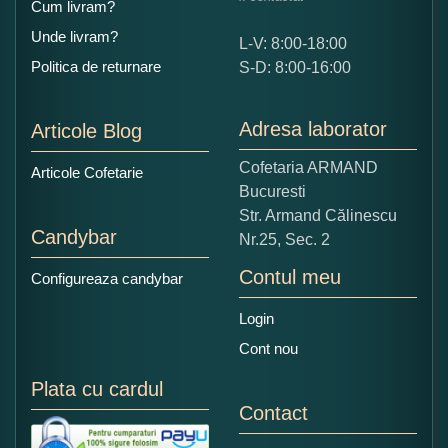
Cum livram?
Unde livram?
L-V: 8:00-18:00
Ce nota acordati acestui produs?
Politica de returnare
S-D: 8:00-16:00
1
2
3
4
5
Nu tocmai bun
Excelent!
Adresa laborator
Articole Blog
Copiati alaturi numarul din imagine:
Cofetaria ARMAND
Articole Cofetarie
Bucuresti
Str. Armand Călinescu
Candybar
Nr.25, Sec. 2
Contul meu
Configureaza candybar
Login
Cont nou
Plata cu cardul
Contact