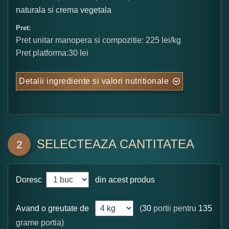
naturala si crema vegetala
Pret:
Pret unitar manopera si compozitie: 225 lei/kg
Pret platforma:30 lei
Detalii ingrediente si valori nutritionale
SELECTEAZA CANTITATEA
2
Doresc
din acest produs
Avand o greutate de
(
30
portii pentru
135
grame portia)