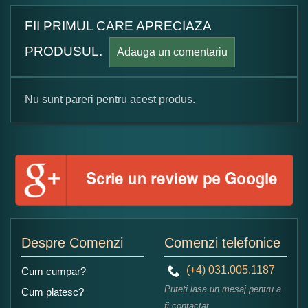
FII PRIMUL CARE APRECIAZA
PRODUSUL.
Adauga un comentariu
Nu sunt pareri pentru acest produs.
Formular pareri client
Numele dumneavoastra:
Adaugati o parere despre acest produs:
Despre Comenzi
Comenzi telefonice
(+4) 031.005.1187
Cum cumpar?
Puteti lasa un mesaj pentru a
Cum platesc?
fi contactat