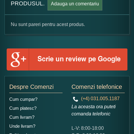
PRODUSUL.
Adauga un comentariu
Nu sunt pareri pentru acest produs.
Formular pareri client
Numele dumneavoastra:
Adaugati o parere despre acest produs:
Despre Comenzi
Comenzi telefonice
(+4) 031.005.1187
Cum cumpar?
La aceasta ora puteti
Cum platesc?
comanda telefonic
Cum livram?
Unde livram?
L-V: 8:00-18:00
Ce nota acordati acestui produs?