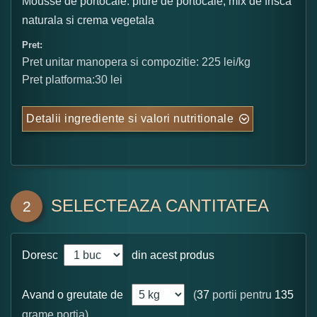
Mousse de portocale: piure de portocale, mix de frisca
naturala si crema vegetala
Pret:
Pret unitar manopera si compozitie: 225 lei/kg
Pret platforma:30 lei
Detalii ingrediente si valori nutritionale
SELECTEAZA CANTITATEA
2
Doresc
din acest produs
Avand o greutate de
(
37
portii pentru
135
grame portia)