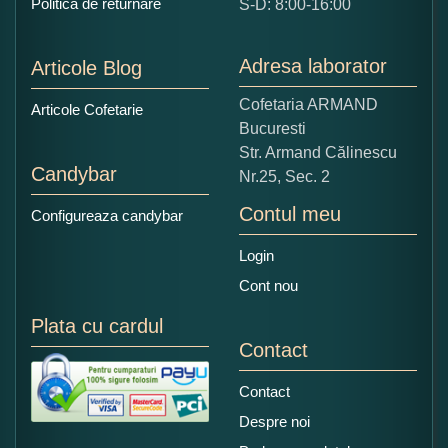
Politica de returnare
S-D: 8:00-16:00
1
2
3
4
5
Nu tocmai bun
Excelent!
Adresa laborator
Articole Blog
Copiati alaturi numarul din imagine:
Cofetaria ARMAND
Articole Cofetarie
Bucuresti
Str. Armand Călinescu
Candybar
Nr.25, Sec. 2
Contul meu
Configureaza candybar
Login
Cont nou
Plata cu cardul
Contact
Contact
Despre noi