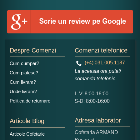
Numele dumneavoastra:
Adaugati o parere despre acest produs:
Despre Comenzi
Comenzi telefonice
(+4) 031.005.1187
Cum cumpar?
La aceasta ora puteti
Cum platesc?
comanda telefonic
Cum livram?
Unde livram?
L-V: 8:00-18:00
Ce nota acordati acestui produs?
Politica de returnare
S-D: 8:00-16:00
1
2
3
4
5
Nu tocmai bun
Excelent!
Adresa laborator
Articole Blog
Copiati alaturi numarul din imagine:
Cofetaria ARMAND
Articole Cofetarie
Bucuresti