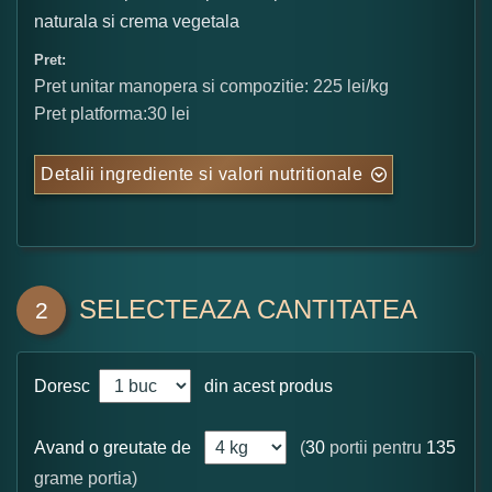
naturala si crema vegetala
Pret:
Pret unitar manopera si compozitie: 225 lei/kg
Pret platforma:30 lei
Detalii ingrediente si valori nutritionale
SELECTEAZA CANTITATEA
2
Doresc
din acest produs
Avand o greutate de
(
30
portii pentru
135
grame portia)