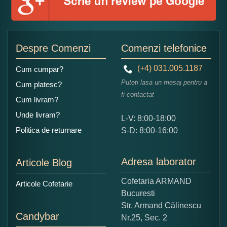
Adaugati o parere despre acest produs:
Despre Comenzi
Comenzi telefonice
(+4) 031.005.1187
Cum cumpar?
Puteti lasa un mesaj pentru a
Cum platesc?
fi contactat
Cum livram?
Unde livram?
L-V: 8:00-18:00
Ce nota acordati acestui produs?
Politica de returnare
S-D: 8:00-16:00
1
2
3
4
5
Nu tocmai bun
Excelent!
Adresa laborator
Articole Blog
Copiati alaturi numarul din imagine:
Cofetaria ARMAND
Articole Cofetarie
Bucuresti
Str. Armand Călinescu
Candybar
Nr.25, Sec. 2