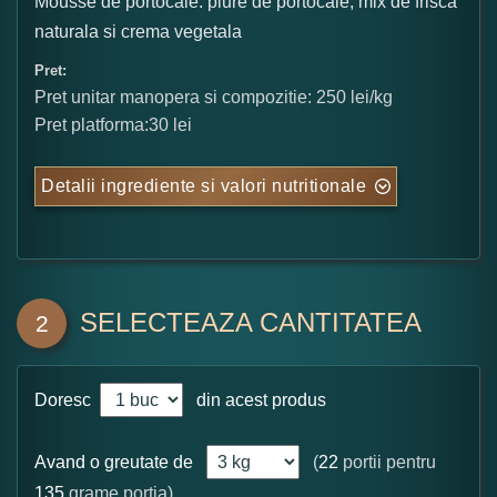
Mousse de portocale: piure de portocale, mix de frisca
naturala si crema vegetala
Pret:
Pret unitar manopera si compozitie: 250 lei/kg
Pret platforma:30 lei
Detalii ingrediente si valori nutritionale
SELECTEAZA CANTITATEA
2
Doresc
din acest produs
Avand o greutate de
(
22
portii pentru
135
grame portia)