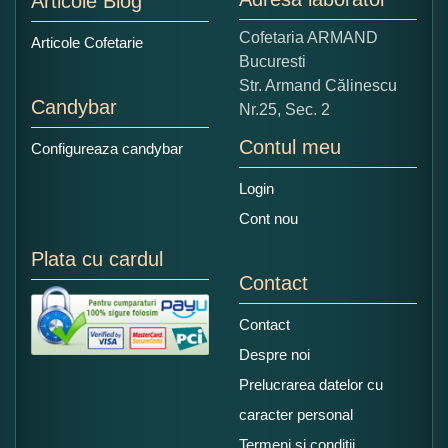
Articole Blog
Copiati alaturi numarul din imagine:
Cofetaria ARMAND
Articole Cofetarie
Bucuresti
Str. Armand Călinescu
Candybar
Nr.25, Sec. 2
Contul meu
Configureaza candybar
Login
Cont nou
Plata cu cardul
Contact
Contact
Despre noi
Prelucrarea datelor cu
caracter personal
Termeni si conditii