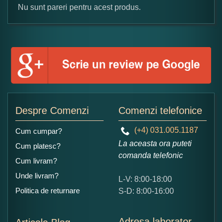
Nu sunt pareri pentru acest produs.
Formular pareri client
Numele dumneavoastra:
Adaugati o parere despre acest produs:
Despre Comenzi
Comenzi telefonice
(+4) 031.005.1187
Cum cumpar?
La aceasta ora puteti
Cum platesc?
comanda telefonic
Cum livram?
Unde livram?
L-V: 8:00-18:00
Ce nota acordati acestui produs?
Politica de returnare
S-D: 8:00-16:00
1
2
3
4
5
Nu tocmai bun
Excelent!
Adresa laborator