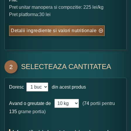
Pret:
Pret unitar manopera si compozitie: 225 lei/kg
Pret platforma:30 lei
Detalii ingrediente si valori nutritionale
SELECTEAZA CANTITATEA
2
Doresc
din acest produs
Avand o greutate de
(
74
portii pentru
135
grame portia)