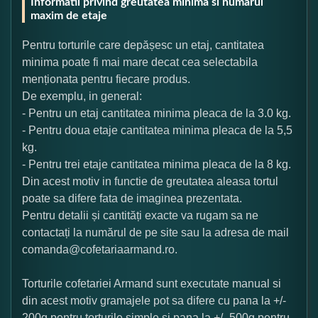
Informatii privind greutatea minima si numarul
maxim de etaje
Pentru torturile care depășesc un etaj, cantitatea
minima poate fi mai mare decat cea selectabila
menționata pentru fiecare produs.
De exemplu, in general:
- Pentru un etaj cantitatea minima pleaca de la 3.0 kg.
- Pentru doua etaje cantitatea minima pleaca de la 5,5
kg.
- Pentru trei etaje cantitatea minima pleaca de la 8 kg.
Din acest motiv in functie de greutatea aleasa tortul
poate sa difere fata de imaginea prezentata.
Pentru detalii și cantități exacte va rugam sa ne
contactați la numărul de pe site sau la adresa de mail
comanda@cofetariaarmand.ro.
Torturile cofetariei Armand sunt executate manual si
din acest motiv gramajele pot sa difere cu pana la +/-
200g pentru torturile simple si pana la +/- 500g pentru