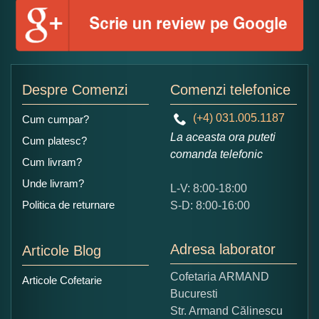
Numele dumneavoastra:
Adaugati o parere despre acest produs:
Despre Comenzi
Comenzi telefonice
(+4) 031.005.1187
Cum cumpar?
La aceasta ora puteti
Cum platesc?
comanda telefonic
Cum livram?
Unde livram?
L-V: 8:00-18:00
Ce nota acordati acestui produs?
Politica de returnare
S-D: 8:00-16:00
1
2
3
4
5
Nu tocmai bun
Excelent!
Adresa laborator
Articole Blog
Copiati alaturi numarul din imagine:
Cofetaria ARMAND
Articole Cofetarie
Bucuresti
Str. Armand Călinescu