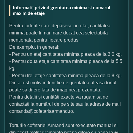
Informatii privind greutatea minima si numarul
maxim de etaje
Pentru torturile care depășesc un etaj, cantitatea
minima poate fi mai mare decat cea selectabila
menționata pentru fiecare produs.
De exemplu, in general:
- Pentru un etaj cantitatea minima pleaca de la 3.0 kg.
- Pentru doua etaje cantitatea minima pleaca de la 5,5
kg.
- Pentru trei etaje cantitatea minima pleaca de la 8 kg.
Din acest motiv in functie de greutatea aleasa tortul
poate sa difere fata de imaginea prezentata.
Pentru detalii și cantități exacte va rugam sa ne
contactați la numărul de pe site sau la adresa de mail
comanda@cofetariaarmand.ro.
Torturile cofetariei Armand sunt executate manual si
din acest motiv gramajele pot sa difere cu pana la +/-