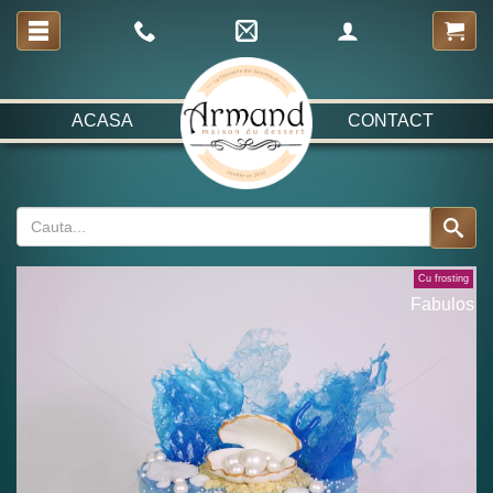
ACASA
CONTACT
Cu frosting
Fabulos