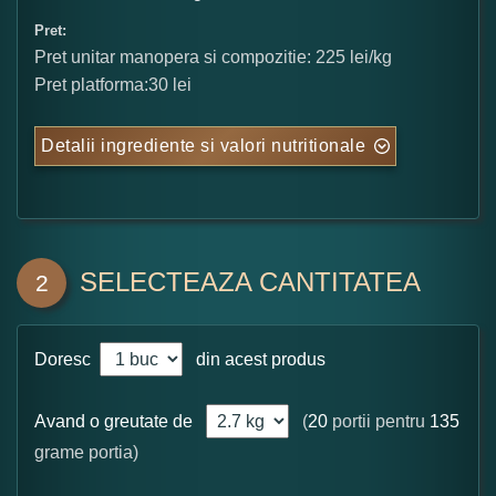
Pret:
Pret unitar manopera si compozitie: 225 lei/kg
Pret platforma:30 lei
Detalii ingrediente si valori nutritionale
SELECTEAZA CANTITATEA
2
Doresc
din acest produs
Avand o greutate de
(
20
portii pentru
135
grame portia)