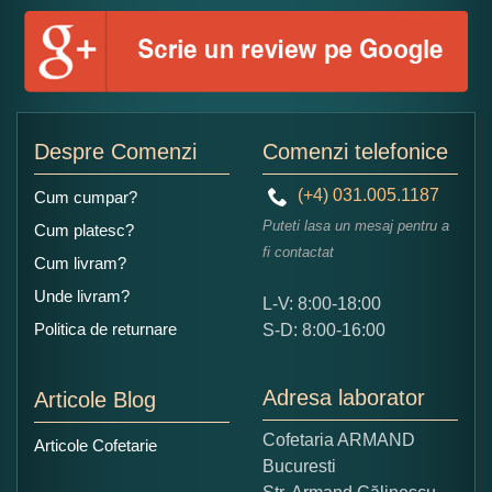
Numele dumneavoastra:
Adaugati o parere despre acest produs:
Despre Comenzi
Comenzi telefonice
(+4) 031.005.1187
Cum cumpar?
Puteti lasa un mesaj pentru a
Cum platesc?
fi contactat
Cum livram?
Unde livram?
L-V: 8:00-18:00
Ce nota acordati acestui produs?
Politica de returnare
S-D: 8:00-16:00
1
2
3
4
5
Nu tocmai bun
Excelent!
Adresa laborator
Articole Blog
Copiati alaturi numarul din imagine:
Cofetaria ARMAND
Articole Cofetarie
Bucuresti