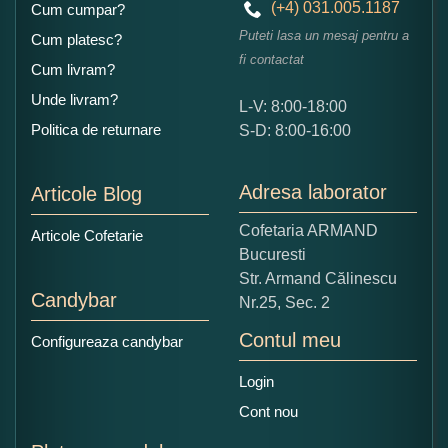
(+4) 031.005.1187
Cum cumpar?
Puteti lasa un mesaj pentru a
Cum platesc?
fi contactat
Cum livram?
Unde livram?
L-V: 8:00-18:00
Ce nota acordati acestui produs?
Politica de returnare
S-D: 8:00-16:00
1
2
3
4
5
Nu tocmai bun
Excelent!
Adresa laborator
Articole Blog
Copiati alaturi numarul din imagine:
Cofetaria ARMAND
Articole Cofetarie
Bucuresti
Str. Armand Călinescu
Candybar
Nr.25, Sec. 2
Contul meu
Configureaza candybar
Login
Cont nou