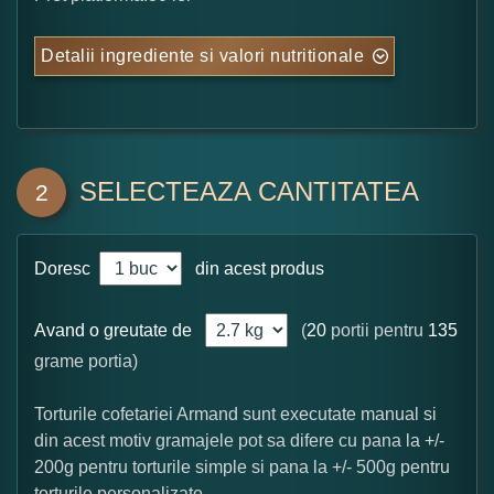
Detalii ingrediente si valori nutritionale
SELECTEAZA CANTITATEA
2
Doresc
din acest produs
Avand o greutate de
(
20
portii pentru
135
grame portia)
Torturile cofetariei Armand sunt executate manual si
din acest motiv gramajele pot sa difere cu pana la +/-
200g pentru torturile simple si pana la +/- 500g pentru
torturile personalizate.