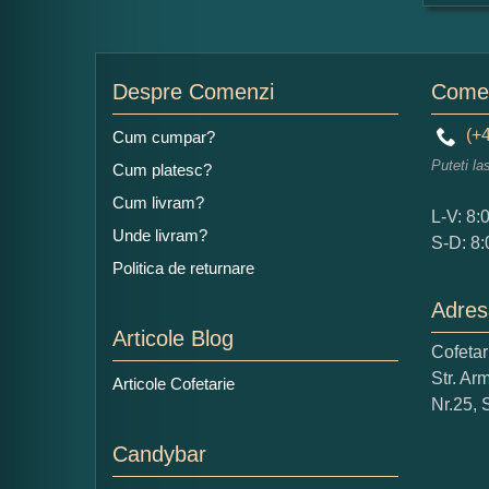
For
Nu
Despre Comenzi
Comen
(+4
Cum cumpar?
Puteti la
Cum platesc?
Ad
Cum livram?
L-V: 8:
Unde livram?
S-D: 8:
Politica de returnare
Adres
Articole Blog
Cofeta
Ce
Str. Ar
Articole Cofetarie
1
Nr.25, 
Nu 
Candybar
Cop