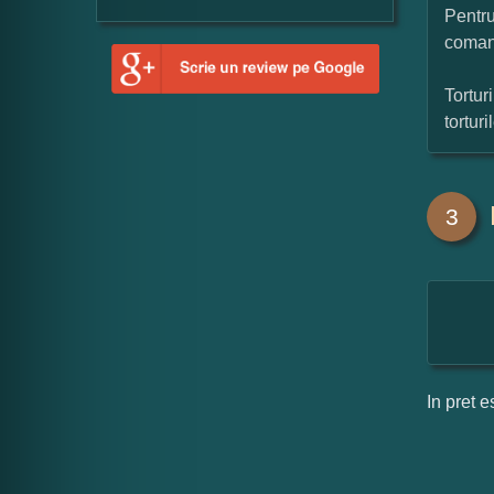
Pentru
coman
Tortur
tortur
3
In pret e