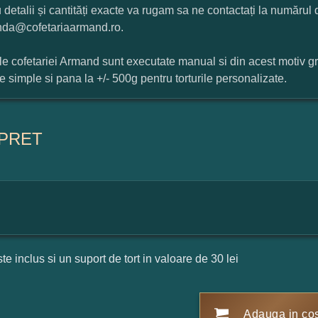
 detalii și cantități exacte va rugam sa ne contactați la numărul
da@cofetariaarmand.ro.
ile cofetariei Armand sunt executate manual si din acest motiv g
ile simple si pana la +/- 500g pentru torturile personalizate.
PRET
ste inclus si un suport de tort in valoare de 30 lei
Adauga in co