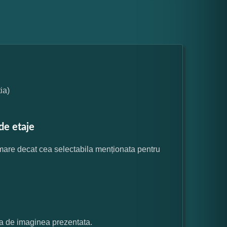
ia)
de etaje
 mare decat cea selectabila menționata pentru
ata de imaginea prezentata.