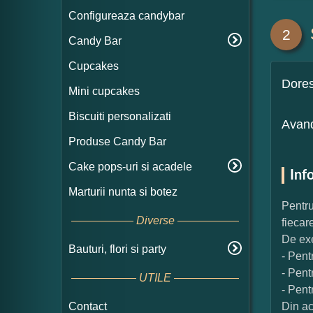
Configureaza candybar
2
Candy Bar
Cupcakes
Dore
Mini cupcakes
Biscuiti personalizati
Avand
Produse Candy Bar
Cake pops-uri si acadele
Inf
Marturii nunta si botez
Pentru
Diverse
fiecar
De exe
Bauturi, flori si party
- Pent
- Pent
UTILE
- Pent
Contact
Din ac