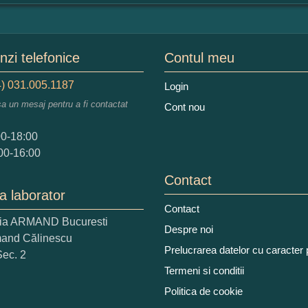
mular pareri client
mele dumneavoastra:
zi telefonice
Contul meu
) 031.005.1187
Login
sa un mesaj pentru a fi contactat
Cont nou
augati o parere despre acest produs:
00-18:00
00-16:00
Contact
a laborator
Contact
ria ARMAND Bucuresti
 nota acordati acestui produs?
Despre noi
mand Călinescu
2
3
4
5
Prelucrarea datelor cu caracter
Sec. 2
tocmai bun
Excelent!
Termeni si conditii
Politica de cookie
iati alaturi numarul din imagine: