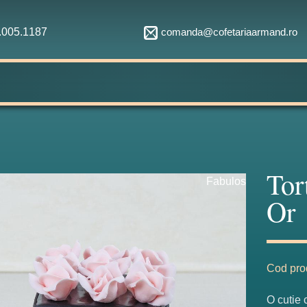
comanda@cofetariaarmand.ro
1.005.1187
Tor
Fabulos
Or
Cod pro
O cutie 