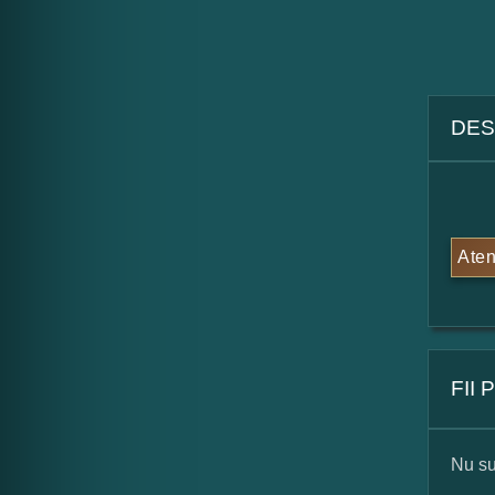
DES
Aten
FII
Nu su