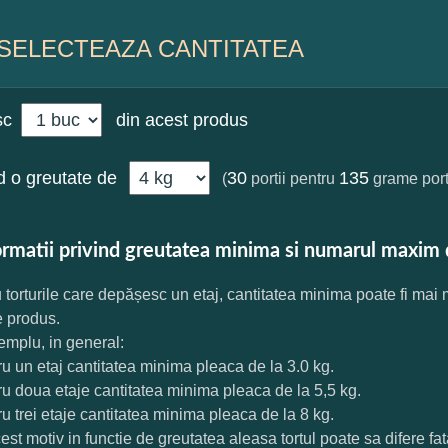
SELECTEAZA CANTITATEA
sc
din acest produs
 o greutate de
30
135
(
portii pentru
grame port
ormatii privind greutatea minima si numarul maxim 
 torturile care depășesc un etaj, cantitatea minima poate fi mai
e produs.
mplu, in general:
ru un etaj cantitatea minima pleaca de la 3.0 kg.
ru doua etaje cantitatea minima pleaca de la 5,5 kg.
ru trei etaje cantitatea minima pleaca de la 8 kg.
est motiv in functie de greutatea aleasa tortul poate sa difere f