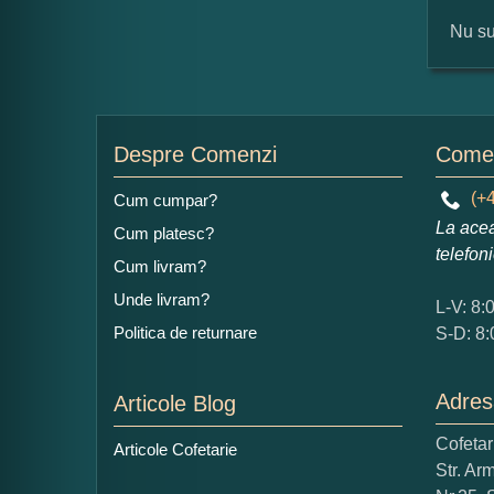
Nu su
For
Nu
Despre Comenzi
Comen
(+4
Cum cumpar?
La acea
Cum platesc?
Ad
telefon
Cum livram?
Unde livram?
L-V: 8:
Politica de returnare
S-D: 8:
Adres
Articole Blog
Ce
Cofeta
Articole Cofetarie
1
Str. Ar
Nu 