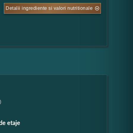
Detalii ingrediente si valori nutritionale
)
de etaje