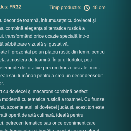
dus:
FR32
Timp productie:
48 ore
cu decor de toamnă, înfrumusețat cu dovlecei și
, combină eleganța și tematica rustică a
i, transformând orice ocazie specială într-o
ă sărbătoare vizuală și gustativă.
oate fi prezentat pe un platou rustic din lemn, pentru
ta atmosfera de toamnă. În jurul tortului, poți
elemente decorative precum frunze uscate, mini-
reali sau lumânări pentru a crea un decor deosebit
or.
rt cu dovlecei și macarons combină perfect
 modernă cu tematica rustică a toamnei. Cu frunze
ă, accente aurii și dovlecei jucăuși, acest tort este
ată operă de artă culinară, ideală pentru
ri, petreceri tematice sau orice eveniment care
ește frumusețea și bogăția acestui sezon colorat.