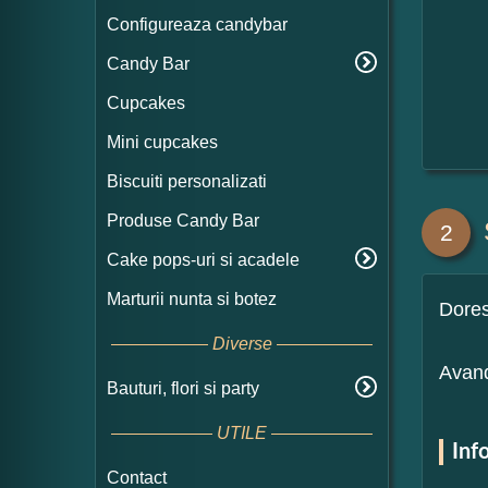
Configureaza candybar
Candy Bar
Cupcakes
Mini cupcakes
Biscuiti personalizati
Produse Candy Bar
2
Cake pops-uri si acadele
Marturii nunta si botez
Dore
Diverse
Avand
Bauturi, flori si party
UTILE
Inf
Contact