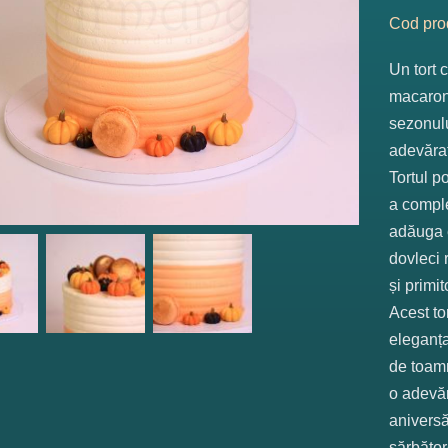
Cod pro
Un tort 
macarons
sezonulu
adevărat
Tortul p
a comple
adăuga 
dovleci 
și primit
Acest to
eleganța
de toamn
o adevăr
aniversă
sărbător