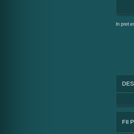
In pret e
DES
FII