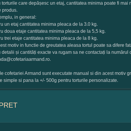
 torturile care depășesc un etaj, cantitatea minima poate fi mai
e produs.
mplu, in general:
ru un etaj cantitatea minima pleaca de la 3.0 kg.
ru doua etaje cantitatea minima pleaca de la 5,5 kg.
ru trei etaje cantitatea minima pleaca de la 8 kg.
est motiv in functie de greutatea aleasa tortul poate sa difere f
 detalii și cantități exacte va rugam sa ne contactați la numărul
da@cofetariaarmand.ro.
ile cofetariei Armand sunt executate manual si din acest motiv g
ile simple si pana la +/- 500g pentru torturile personalizate.
PRET