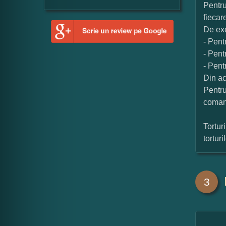
Pentru
fiecar
De exe
- Pent
- Pent
- Pent
Din ac
Pentru
coman
Tortur
tortur
3