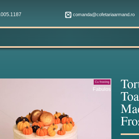
comanda@cofetariaarmand.ro
1.005.1187
Tor
Cu frosting
Fabulos
Toa
Mac
Fro