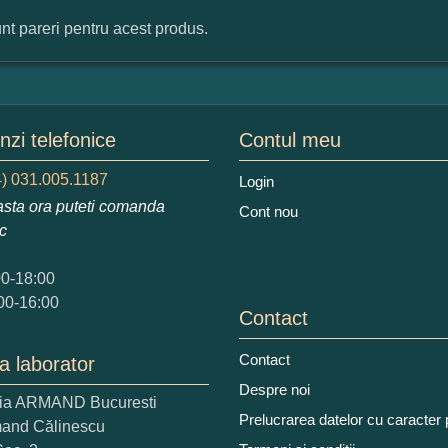
nt pareri pentru acest produs.
mular pareri client
mele dumneavoastra:
zi telefonice
Contul meu
) 031.005.1187
Login
sta ora puteti comanda
Cont nou
augati o parere despre acest produs:
ic
00-18:00
00-16:00
Contact
Contact
a laborator
 nota acordati acestui produs?
Despre noi
ria ARMAND Bucuresti
2
3
4
5
Prelucrarea datelor cu caracter
mand Călinescu
tocmai bun
Excelent!