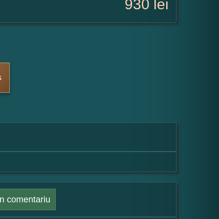
930
lei
s
n comentariu