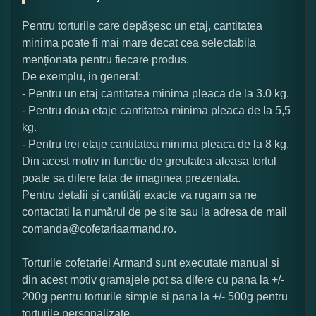
Pentru torturile care depășesc un etaj, cantitatea
minima poate fi mai mare decat cea selectabila
menționata pentru fiecare produs.
De exemplu, in general:
- Pentru un etaj cantitatea minima pleaca de la 3.0 kg.
- Pentru doua etaje cantitatea minima pleaca de la 5,5
kg.
- Pentru trei etaje cantitatea minima pleaca de la 8 kg.
Din acest motiv in functie de greutatea aleasa tortul
poate sa difere fata de imaginea prezentata.
Pentru detalii și cantități exacte va rugam sa ne
contactați la numărul de pe site sau la adresa de mail
comanda@cofetariaarmand.ro.
Torturile cofetariei Armand sunt executate manual si
din acest motiv gramajele pot sa difere cu pana la +/-
200g pentru torturile simple si pana la +/- 500g pentru
torturile personalizate.