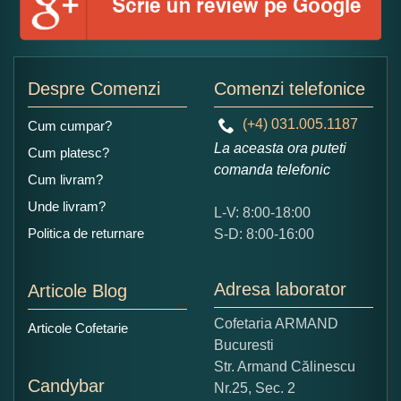
Adaugati o parere despre acest produs:
Despre Comenzi
Comenzi telefonice
(+4) 031.005.1187
Cum cumpar?
La aceasta ora puteti
Cum platesc?
comanda telefonic
Cum livram?
Unde livram?
L-V: 8:00-18:00
Ce nota acordati acestui produs?
Politica de returnare
S-D: 8:00-16:00
1
2
3
4
5
Nu tocmai bun
Excelent!
Adresa laborator
Articole Blog
Copiati alaturi numarul din imagine:
Cofetaria ARMAND
Articole Cofetarie
Bucuresti
Str. Armand Călinescu
Candybar
Nr.25, Sec. 2