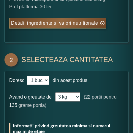
Pret platforma:30 lei
Detalii ingrediente si valori nutritionale
SELECTEAZA CANTITATEA
2
Doresc
din acest produs
Avand o greutate de
(
22
portii pentru
135
grame portia)
Informatii privind greutatea minima si numarul
maxim de etaje