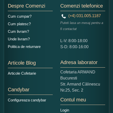
Adaugati o parere despre acest produs:
Despre Comenzi
Comenzi telefonice
(+4) 031.005.1187
Cum cumpar?
Puteti lasa un mesaj pentru a
Cum platesc?
fi contactat
Cum livram?
Unde livram?
L-V: 8:00-18:00
Ce nota acordati acestui produs?
Politica de returnare
S-D: 8:00-16:00
1
2
3
4
5
Nu tocmai bun
Excelent!
Adresa laborator
Articole Blog
Copiati alaturi numarul din imagine:
Cofetaria ARMAND
Articole Cofetarie
Bucuresti
Str. Armand Călinescu
Candybar
Nr.25, Sec. 2
Contul meu
Configureaza candybar
Login