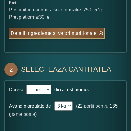
Pret:
Pret unitar manopera si compozitie: 250 lei/kg
Pret platforma:30 lei
Detalii ingrediente si valori nutritionale
SELECTEAZA CANTITATEA
2
Doresc
din acest produs
Avand o greutate de
(
22
portii pentru
135
grame portia)