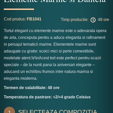
Cod produs:
FB1041
Timp productie:
48 ore
Tortul elegant cu elemente marine este o adevarata opera
de arta, conceputa pentru a aduce eleganta si rafinament
in peisajul tematicii marine. Elementele marine sunt
adaugate cu gratie: scoici mici si perle comestibile,
modelate atent.\\r\\nAcest tort este perfect pentru ocazii
speciale – de la nunti pana la aniversari elegante –
aducand un echilibru frumos intre natura marina si
eleganta moderna.
Termen de valabilitate: 48 ore
Temperatura de pastrare: +2/+4 grade Celsius
SELECTEAZA COMPOZITIA
1