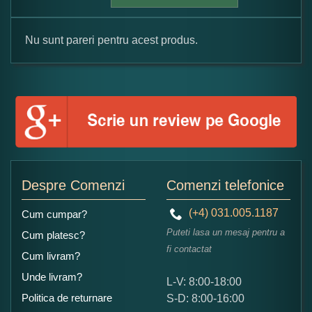
Nu sunt pareri pentru acest produs.
Formular pareri client
Numele dumneavoastra:
Adaugati o parere despre acest produs:
Despre Comenzi
Comenzi telefonice
(+4) 031.005.1187
Cum cumpar?
Puteti lasa un mesaj pentru a
Cum platesc?
fi contactat
Cum livram?
Unde livram?
L-V: 8:00-18:00
Ce nota acordati acestui produs?
Politica de returnare
S-D: 8:00-16:00
1
2
3
4
5