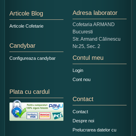
Nu tocmai bun
Excelent!
Adresa laborator
Articole Blog
Copiati alaturi numarul din imagine:
Cofetaria ARMAND
Articole Cofetarie
Bucuresti
Str. Armand Călinescu
Candybar
Nr.25, Sec. 2
Contul meu
Configureaza candybar
Login
Cont nou
Plata cu cardul
Contact
Contact
Despre noi
Prelucrarea datelor cu