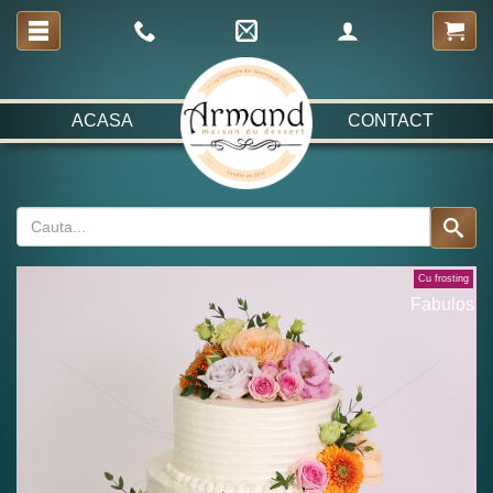
ACASA
CONTACT
Cu frosting
Fabulos