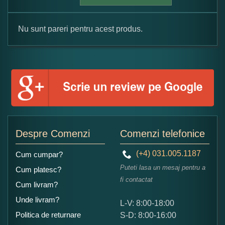
Nu sunt pareri pentru acest produs.
Formular pareri client
Numele dumneavoastra:
Adaugati o parere despre acest produs:
Despre Comenzi
Comenzi telefonice
(+4) 031.005.1187
Cum cumpar?
Puteti lasa un mesaj pentru a
Cum platesc?
fi contactat
Cum livram?
Unde livram?
L-V: 8:00-18:00
Ce nota acordati acestui produs?
Politica de returnare
S-D: 8:00-16:00
1
2
3
4
5