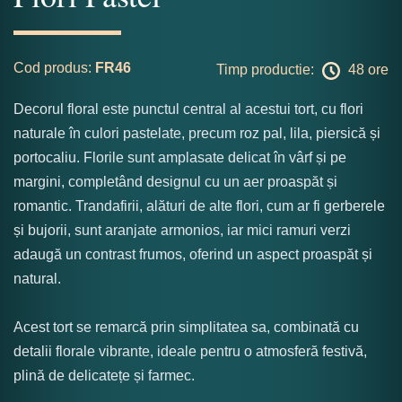
Cod produs:
FR46
Timp productie:
48 ore
Decorul floral este punctul central al acestui tort, cu flori
naturale în culori pastelate, precum roz pal, lila, piersică și
portocaliu. Florile sunt amplasate delicat în vârf și pe
margini, completând designul cu un aer proaspăt și
romantic. Trandafirii, alături de alte flori, cum ar fi gerberele
și bujorii, sunt aranjate armonios, iar mici ramuri verzi
adaugă un contrast frumos, oferind un aspect proaspăt și
natural.
Acest tort se remarcă prin simplitatea sa, combinată cu
detalii florale vibrante, ideale pentru o atmosferă festivă,
plină de delicatețe și farmec.