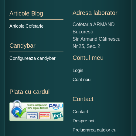
Nu tocmai bun
Excelent!
Adresa laborator
Articole Blog
Copiati alaturi numarul din imagine:
Cofetaria ARMAND
Articole Cofetarie
Bucuresti
Str. Armand Călinescu
Candybar
Nr.25, Sec. 2
Contul meu
Configureaza candybar
Login
Cont nou
Plata cu cardul
Contact
Contact
Despre noi
Prelucrarea datelor cu