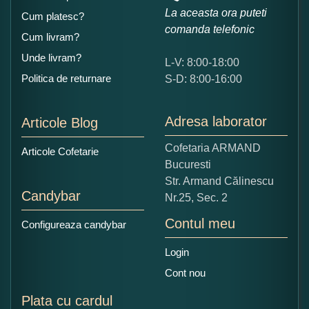
La aceasta ora puteti
Cum platesc?
comanda telefonic
Cum livram?
Unde livram?
L-V: 8:00-18:00
Ce nota acordati acestui produs?
Politica de returnare
S-D: 8:00-16:00
1
2
3
4
5
Nu tocmai bun
Excelent!
Adresa laborator
Articole Blog
Copiati alaturi numarul din imagine:
Cofetaria ARMAND
Articole Cofetarie
Bucuresti
Str. Armand Călinescu
Candybar
Nr.25, Sec. 2
Contul meu
Configureaza candybar
Login
Cont nou
Plata cu cardul