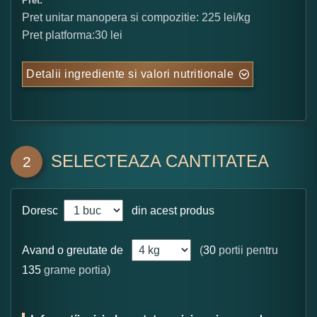
Pret:
Pret unitar manopera si compozitie: 225 lei/kg
Pret platforma:30 lei
Detalii ingrediente si valori nutritionale
SELECTEAZA CANTITATEA
2
Doresc
din acest produs
Avand o greutate de
(
30
portii pentru
135
grame portia)