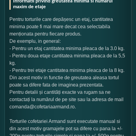
Informatii privind greutatea minima si numarul
maxim de etaje
Pentru torturile care depășesc un etaj, cantitatea
minima poate fi mai mare decat cea selectabila
menționata pentru fiecare produs.
De exemplu, in general:
- Pentru un etaj cantitatea minima pleaca de la 3.0 kg.
- Pentru doua etaje cantitatea minima pleaca de la 5,5
kg.
- Pentru trei etaje cantitatea minima pleaca de la 8 kg.
Din acest motiv in functie de greutatea aleasa tortul
poate sa difere fata de imaginea prezentata.
Pentru detalii și cantități exacte va rugam sa ne
contactați la numărul de pe site sau la adresa de mail
comanda@cofetariaarmand.ro.
Torturile cofetariei Armand sunt executate manual si
din acest motiv gramajele pot sa difere cu pana la +/-
200g pentru torturile simple si pana la +/- 500g pentru