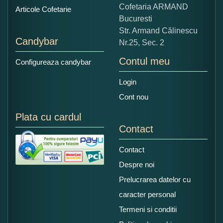
Copiati alaturi numarul din imagine:
Cofetaria ARMAND
Articole Cofetarie
Bucuresti
Str. Armand Călinescu
Candybar
Nr.25, Sec. 2
Contul meu
Configureaza candybar
Login
Cont nou
Plata cu cardul
Contact
Contact
Despre noi
Prelucrarea datelor cu
caracter personal
Termeni si conditii