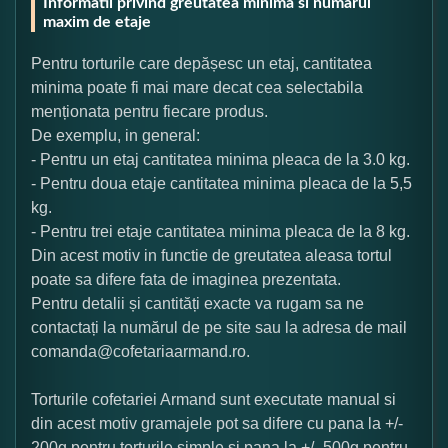
Informatii privind greutatea minima si numarul
maxim de etaje
Pentru torturile care depășesc un etaj, cantitatea
minima poate fi mai mare decat cea selectabila
menționata pentru fiecare produs.
De exemplu, in general:
- Pentru un etaj cantitatea minima pleaca de la 3.0 kg.
- Pentru doua etaje cantitatea minima pleaca de la 5,5
kg.
- Pentru trei etaje cantitatea minima pleaca de la 8 kg.
Din acest motiv in functie de greutatea aleasa tortul
poate sa difere fata de imaginea prezentata.
Pentru detalii și cantități exacte va rugam sa ne
contactați la numărul de pe site sau la adresa de mail
comanda@cofetariaarmand.ro.
Torturile cofetariei Armand sunt executate manual si
din acest motiv gramajele pot sa difere cu pana la +/-
200g pentru torturile simple si pana la +/- 500g pentru