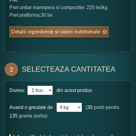
Pret:
Pret unitar manopera si compozitie: 225 lei/kg
Pret platforma:30 lei
Detalii ingrediente si valori nutritionale
SELECTEAZA CANTITATEA
2
Doresc
din acest produs
Avand o greutate de
(
30
portii pentru
135
grame portia)