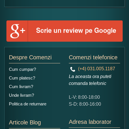
Formular pareri client
Numele dumneavoastra:
Adaugati o parere despre acest produs:
Despre Comenzi
Comenzi telefonice
(+4) 031.005.1187
Cum cumpar?
La aceasta ora puteti
Cum platesc?
comanda telefonic
Cum livram?
Unde livram?
L-V: 8:00-18:00
Ce nota acordati acestui produs?
Politica de returnare
S-D: 8:00-16:00
1
2
3
4
5
Nu tocmai bun
Excelent!
Adresa laborator
Articole Blog